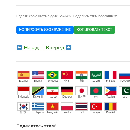
Сделай свою часть в деле Божьем. Поделись этим посланием!
КОПИРОВАТЬ ИЗОБРАЖЕНИЕ
КОПИРОВАТЬ ТЕКСТ
Назад
|
Вперёд
Español
English
Português
中文
हिंदी
العربية
Français
Русский
Indonesia
Kiswahili
فارسی
Deutsch
日本語
বাংলা
Tagalog
اُردو
한국어
Ελληνικά
Tiếng Việt
Polski
ไทย
Türkçe
Română
Поделитесь этим!