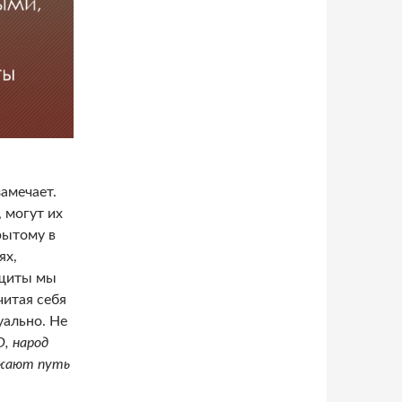
амечает.
 могут их
рытому в
ях,
ащиты мы
читая себя
уально. Не
О, народ
ажают путь