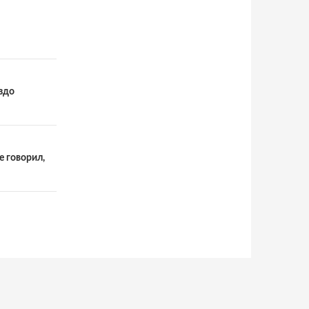
здо
е говорил,