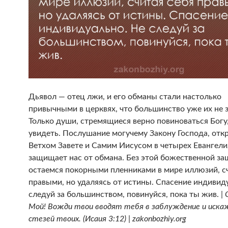
Дьявол — отец лжи, и его обманы стали настолько
привычными в церквях, что большинство уже их не з
Только души, стремящиеся верно повиноваться Богу,
увидеть. Послушание могучему Закону Господа, отк
Ветхом Завете и Самим Иисусом в четырех Евангели
защищает нас от обмана. Без этой божественной з
остаемся покорными пленниками в мире иллюзий, с
правыми, но удаляясь от истины. Спасение индивид
следуй за большинством, повинуйся, пока ты жив. |
Мой! Вожди твои вводят тебя в заблуждение и иск
стезей твоих. (Исаия 3:12) | zakonbozhiy.org