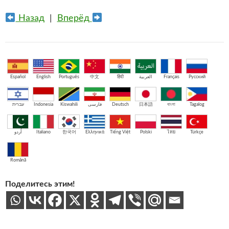
Назад
|
Вперёд
Español
English
Português
中文
हिंदी
العربية
Français
Русский
עברית
Indonesia
Kiswahili
فارسی
Deutsch
日本語
বাংলা
Tagalog
اُردو
Italiano
한국어
Ελληνικά
Tiếng Việt
Polski
ไทย
Türkçe
Română
Поделитесь этим!