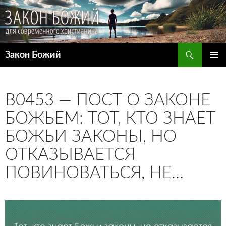
Поиск
Закон Божий
ПЕРЕЙТИ
ОСНОВ
К
МЕНЮ
СОДЕРЖИМОМУ
B0453 — ПОСТ О ЗАКОНЕ
БОЖЬЕМ: ТОТ, КТО ЗНАЕТ
БОЖЬИ ЗАКОНЫ, НО
ОТКАЗЫВАЕТСЯ
ПОВИНОВАТЬСЯ, НЕ…