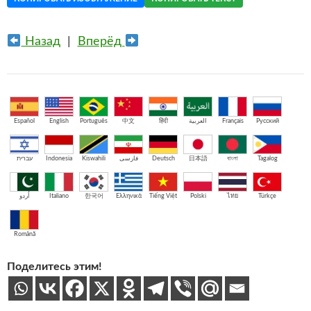
Назад
|
Вперёд
Español
English
Português
中文
हिंदी
العربية
Français
Русский
עברית
Indonesia
Kiswahili
فارسی
Deutsch
日本語
বাংলা
Tagalog
اُردو
Italiano
한국어
Ελληνικά
Tiếng Việt
Polski
ไทย
Türkçe
Română
Поделитесь этим!