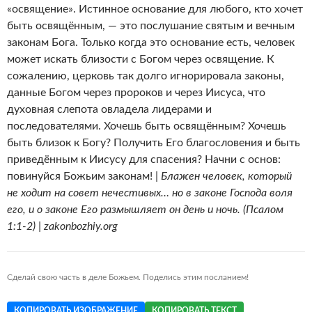
«освящение». Истинное основание для любого, кто хочет
быть освящённым, — это послушание святым и вечным
законам Бога. Только когда это основание есть, человек
может искать близости с Богом через освящение. К
сожалению, церковь так долго игнорировала законы,
данные Богом через пророков и через Иисуса, что
духовная слепота овладела лидерами и
последователями. Хочешь быть освящённым? Хочешь
быть близок к Богу? Получить Его благословения и быть
приведённым к Иисусу для спасения? Начни с основ:
повинуйся Божьим законам! |
Блажен человек, который
не ходит на совет нечестивых… но в законе Господа воля
его, и о законе Его размышляет он день и ночь. (Псалом
1:1-2) | zakonbozhiy.org
Сделай свою часть в деле Божьем. Поделись этим посланием!
КОПИРОВАТЬ ИЗОБРАЖЕНИЕ
КОПИРОВАТЬ ТЕКСТ