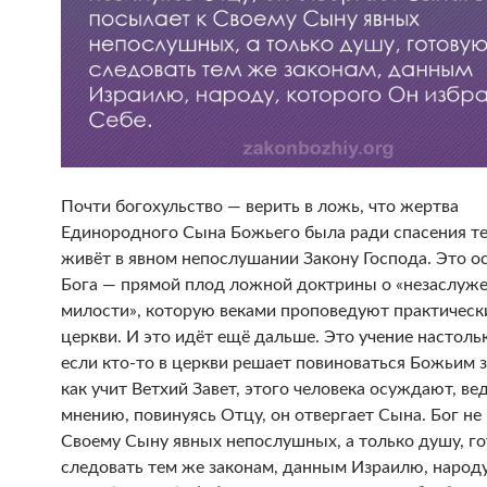
Почти богохульство — верить в ложь, что жертва
Единородного Сына Божьего была ради спасения те
живёт в явном непослушании Закону Господа. Это о
Бога — прямой плод ложной доктрины о «незаслуж
милости», которую веками проповедуют практическ
церкви. И это идёт ещё дальше. Это учение настольк
если кто-то в церкви решает повиноваться Божьим 
как учит Ветхий Завет, этого человека осуждают, вед
мнению, повинуясь Отцу, он отвергает Сына. Бог не
Своему Сыну явных непослушных, а только душу, г
следовать тем же законам, данным Израилю, народу