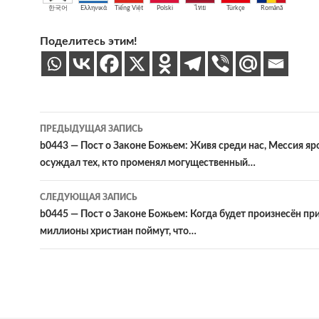
한국어
Ελληνικά
Tiếng Việt
Polski
ไทย
Türkçe
Română
Поделитесь этим!
Навигация
ПРЕДЫДУЩАЯ ЗАПИСЬ
по
b0443 — Пост о Законе Божьем: Живя среди нас, Мессия яр
осуждал тех, кто променял могущественный…
записям
СЛЕДУЮЩАЯ ЗАПИСЬ
b0445 — Пост о Законе Божьем: Когда будет произнесён при
миллионы христиан поймут, что…