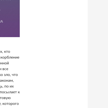
х, кто
скорбление
енной
и все
о зло, что
законам,
ь, по их
 посылает к
отовую
, которого