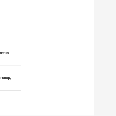
остно
говор,