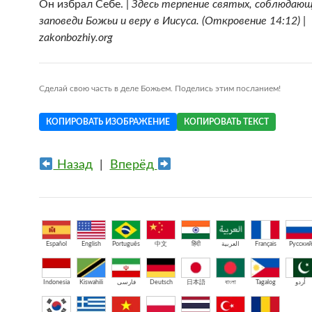
Он избрал Себе. |
Здесь терпение святых, соблюдаю
заповеди Божьи и веру в Иисуса. (Откровение 14:12) |
zakonbozhiy.org
Сделай свою часть в деле Божьем. Поделись этим посланием!
КОПИРОВАТЬ ИЗОБРАЖЕНИЕ
КОПИРОВАТЬ ТЕКСТ
Назад
|
Вперёд
Español
English
Português
中文
हिंदी
العربية
Français
Русский
Indonesia
Kiswahili
فارسی
Deutsch
日本語
বাংলা
Tagalog
اُردو