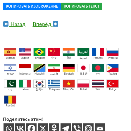
КОПИРОВАТЬ ИЗОБРАЖЕНИЕ
КОПИРОВАТЬ ТЕКСТ
Назад
|
Вперёд
Español
English
Português
中文
हिंदी
العربية
Français
Русский
עברית
Indonesia
Kiswahili
فارسی
Deutsch
日本語
বাংলা
Tagalog
اُردو
Italiano
한국어
Ελληνικά
Tiếng Việt
Polski
ไทย
Türkçe
Română
Поделитесь этим!