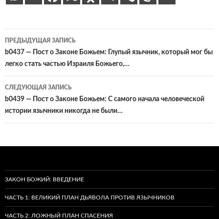
Навигация
ПРЕДЫДУЩАЯ ЗАПИСЬ
по
b0437 — Пост о Законе Божьем: Глупый язычник, который мог бы
легко стать частью Израиля Божьего,…
записям
СЛЕДУЮЩАЯ ЗАПИСЬ
b0439 — Пост о Законе Божьем: С самого начала человеческой
истории язычники никогда не были…
ЗАКОН БОЖИЙ: ВВЕДЕНИЕ
ЧАСТЬ 1: ВЕЛИКИЙ ПЛАН ДЬЯВОЛА ПРОТИВ ЯЗЫЧНИКОВ
ЧАСТЬ 2: ЛОЖНЫЙ ПЛАН СПАСЕНИЯ