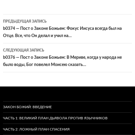
Навигация
ПРЕДЫДУЩАЯ ЗАПИСЬ
по
b0374 — Пост о Законе Божьем: Фокус Иисуса всегда был на
Отце. Все, что Он делал и учил на…
записям
СЛЕДУЮЩАЯ ЗАПИСЬ
b0376 — Пост о Законе Божьем: В Мериве, когда у народа не
было воды, Бог повелел Моисею сказать…
ЗАКОН БОЖИЙ: ВВЕДЕНИЕ
ЧАСТЬ 1: ВЕЛИКИЙ ПЛАН ДЬЯВОЛА ПРОТИВ ЯЗЫЧНИКОВ
ЧАСТЬ 2: ЛОЖНЫЙ ПЛАН СПАСЕНИЯ