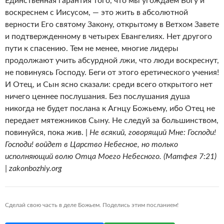
Единственная гарантия того, что мы угождаем Богу и
воскреснем с Иисусом, — это жить в абсолютной
верности Его святому Закону, открытому в Ветхом Завете
и подтвержденному в четырех Евангелиях. Нет другого
пути к спасению. Тем не менее, многие лидеры
продолжают учить абсурдной лжи, что люди воскреснут,
не повинуясь Господу. Беги от этого еретического учения!
И Отец, и Сын ясно сказали: среди всего открытого нет
ничего ценнее послушания. Без послушания душа
никогда не будет послана к Агнцу Божьему, ибо Отец не
передает мятежников Сыну. Не следуй за большинством,
повинуйся, пока жив. |
Не всякий, говорящий Мне: Господи!
Господи! войдет в Царство Небесное, но только
исполняющий волю Отца Моего Небесного. (Матфея 7:21)
| zakonbozhiy.org
Сделай свою часть в деле Божьем. Поделись этим посланием!