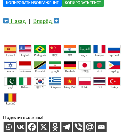
КОПИРОВАТЬ ИЗОБРАЖЕНИЕ
КОПИРОВАТЬ ТЕКСТ
Назад
|
Вперёд
Español
English
Português
中文
हिंदी
العربية
Français
Русский
עברית
Indonesia
Kiswahili
فارسی
Deutsch
日本語
বাংলা
Tagalog
اُردو
Italiano
한국어
Ελληνικά
Tiếng Việt
Polski
ไทย
Türkçe
Română
Поделитесь этим!