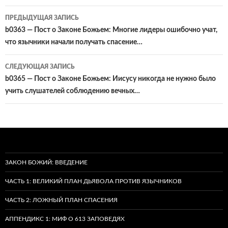
Навигация
ПРЕДЫДУЩАЯ ЗАПИСЬ
по
b0363 — Пост о Законе Божьем: Многие лидеры ошибочно учат,
что язычники начали получать спасение…
записям
СЛЕДУЮЩАЯ ЗАПИСЬ
b0365 — Пост о Законе Божьем: Иисусу никогда не нужно было
учить слушателей соблюдению вечных…
ЗАКОН БОЖИЙ: ВВЕДЕНИЕ
ЧАСТЬ 1: ВЕЛИКИЙ ПЛАН ДЬЯВОЛА ПРОТИВ ЯЗЫЧНИКОВ
ЧАСТЬ 2: ЛОЖНЫЙ ПЛАН СПАСЕНИЯ
АППЕНДИКС 1: МИФ О 613 ЗАПОВЕДЯХ