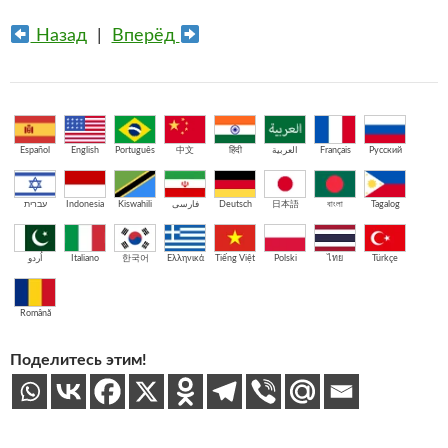
Назад
|
Вперёд
Español
English
Português
中文
हिंदी
العربية
Français
Русский
עברית
Indonesia
Kiswahili
فارسی
Deutsch
日本語
বাংলা
Tagalog
اُردو
Italiano
한국어
Ελληνικά
Tiếng Việt
Polski
ไทย
Türkçe
Română
Поделитесь этим!