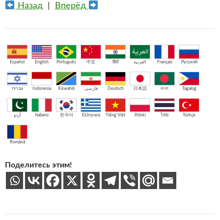
Назад
|
Вперёд
Español
English
Português
中文
हिंदी
العربية
Français
Русский
עברית
Indonesia
Kiswahili
فارسی
Deutsch
日本語
বাংলা
Tagalog
اُردو
Italiano
한국어
Ελληνικά
Tiếng Việt
Polski
ไทย
Türkçe
Română
Поделитесь этим!