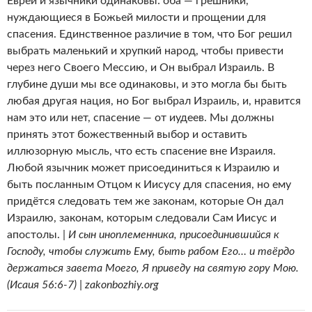
Евреи и язычники одинаковы: оба — грешники,
нуждающиеся в Божьей милости и прощении для
спасения. Единственное различие в том, что Бог решил
выбрать маленький и хрупкий народ, чтобы привести
через него Своего Мессию, и Он выбрал Израиль. В
глубине души мы все одинаковы, и это могла бы быть
любая другая нация, но Бог выбрал Израиль, и, нравится
нам это или нет, спасение — от иудеев. Мы должны
принять этот божественный выбор и оставить
иллюзорную мысль, что есть спасение вне Израиля.
Любой язычник может присоединиться к Израилю и
быть посланным Отцом к Иисусу для спасения, но ему
придётся следовать тем же законам, которые Он дал
Израилю, законам, которым следовали Сам Иисус и
апостолы. |
И сын иноплеменника, присоединившийся к
Господу, чтобы служить Ему, быть рабом Его… и твёрдо
держаться завета Моего, Я приведу на святую гору Мою.
(Исаия 56:6-7) | zakonbozhiy.org