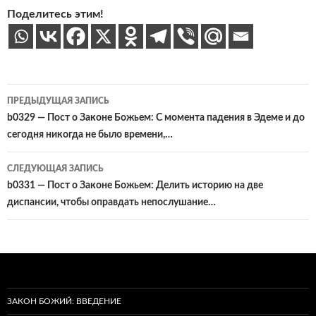
Поделитесь этим!
Навигация
ПРЕДЫДУЩАЯ ЗАПИСЬ
по
b0329 — Пост о Законе Божьем: С момента падения в Эдеме и до
сегодня никогда не было времени,…
записям
СЛЕДУЮЩАЯ ЗАПИСЬ
b0331 — Пост о Законе Божьем: Делить историю на две
диспансии, чтобы оправдать непослушание…
ЗАКОН БОЖИЙ: ВВЕДЕНИЕ