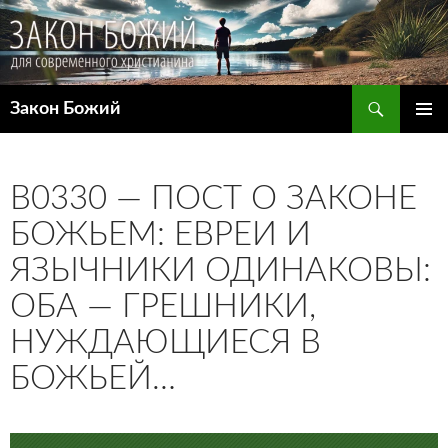
Поиск
Закон Божий
ПЕРЕЙТИ
ОСНОВ
К
МЕНЮ
СОДЕРЖИМОМУ
B0330 — ПОСТ О ЗАКОНЕ
БОЖЬЕМ: ЕВРЕИ И
ЯЗЫЧНИКИ ОДИНАКОВЫ:
ОБА — ГРЕШНИКИ,
НУЖДАЮЩИЕСЯ В
БОЖЬЕЙ…