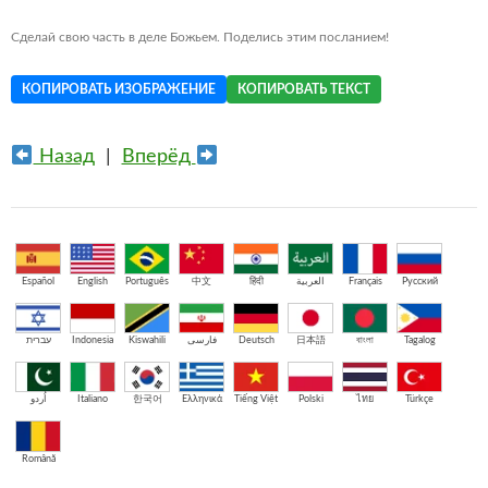
Сделай свою часть в деле Божьем. Поделись этим посланием!
КОПИРОВАТЬ ИЗОБРАЖЕНИЕ
КОПИРОВАТЬ ТЕКСТ
Назад
|
Вперёд
Español
English
Português
中文
हिंदी
العربية
Français
Русский
עברית
Indonesia
Kiswahili
فارسی
Deutsch
日本語
বাংলা
Tagalog
اُردو
Italiano
한국어
Ελληνικά
Tiếng Việt
Polski
ไทย
Türkçe
Română