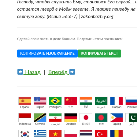
Господу, чтобы служить Ему, становясь Его слугой… 
остается тверд в Моём завете, Я также приведу на
святую гору. (Исаия 56:6-7) | zakonbozhiy.org
Сделай свою часть в деле Божьем. Поделись этим посланием!
КОПИРОВАТЬ ИЗОБРАЖЕНИЕ
КОПИРОВАТЬ ТЕКСТ
Назад
|
Вперёд
Español
English
Português
中文
हिंदी
العربية
Français
Русский
Indonesia
Kiswahili
فارسی
Deutsch
日本語
বাংলা
Tagalog
اُردو