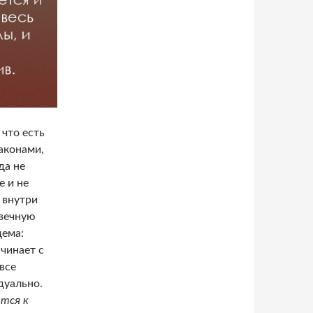
что есть
законами,
да не
е и не
 внутри
 вечную
дема:
чинает с
все
дуально.
ется к