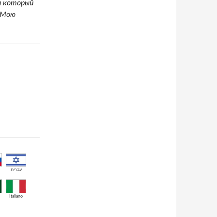
и который
 Мою
עברית
Italiano