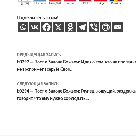
한국어
Ελληνικά
Tiếng Việt
Polski
ไทย
Türkçe
Română
Поделитесь этим!
Навигация
ПРЕДЫДУЩАЯ ЗАПИСЬ
по
b0292 — Пост о Законе Божьем: Идея о том, что на последн
не воспримет всерьёз Свои…
записям
СЛЕДУЮЩАЯ ЗАПИСЬ
b0294 — Пост о Законе Божьем: Глупец, живущий, раздражая
говорит, что ему нужно соблюдать…