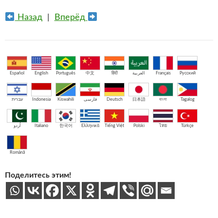
Назад
|
Вперёд
Español
English
Português
中文
हिंदी
العربية
Français
Русский
עברית
Indonesia
Kiswahili
فارسی
Deutsch
日本語
বাংলা
Tagalog
اُردو
Italiano
한국어
Ελληνικά
Tiếng Việt
Polski
ไทย
Türkçe
Română
Поделитесь этим!