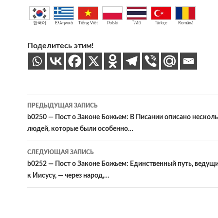
한국어
Ελληνικά
Tiếng Việt
Polski
ไทย
Türkçe
Română
Поделитесь этим!
Навигация
ПРЕДЫДУЩАЯ ЗАПИСЬ
по
b0250 — Пост о Законе Божьем: В Писании описано несколь
людей, которые были особенно…
записям
СЛЕДУЮЩАЯ ЗАПИСЬ
b0252 — Пост о Законе Божьем: Единственный путь, ведущ
к Иисусу, — через народ,…