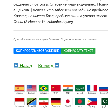
отдаляется от Бога. Спасение индивидуально. Повин
ещё жив. |
Всякий, кто забегает вперёд и не пребыва
Христа, не имеет Бога; пребывающий в учении имеет
Сына. (2 Иоанна 9) | zakonbozhiy.org
Сделай свою часть в деле Божьем. Поделись этим посланием!
КОПИРОВАТЬ ИЗОБРАЖЕНИЕ
КОПИРОВАТЬ ТЕКСТ
Назад
|
Вперёд
Español
English
Português
中文
हिंदी
العربية
Français
Русский
Indonesia
Kiswahili
فارسی
Deutsch
日本語
বাংলা
Tagalog
اُردو