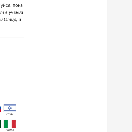
уйся, пока
ет в учении
 и Отца, и
עברית
Italiano