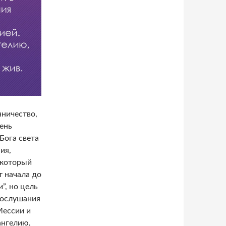
нничество,
ень
Бога света
ия,
 который
т начала до
”, но цель
 послушания
Мессии и
ангелию,