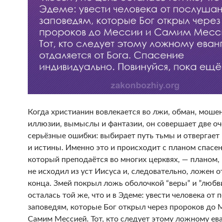
Когда христианин вовлекается во лжи, обман, моше
иллюзии, вымыслы и фантазии, он совершает две оч
серьёзные ошибки: выбирает путь тьмы и отвергает 
и истины. Именно это и происходит с планом спасен
который преподаётся во многих церквях, — планом,
не исходил из уст Иисуса и, следовательно, ложен о
конца. Змей покрыл ложь оболочкой “веры” и ”любви
осталась той же, что и в Эдеме: увести человека от
заповедям, которые Бог открыл через пророков до 
Самим Мессией. Тот, кто следует этому ложному ев