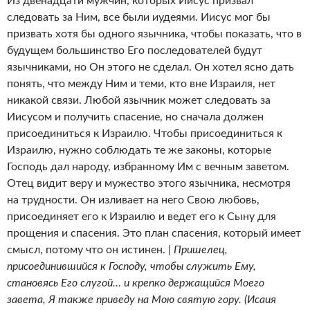
Из двенадцати мужчин, которых Иисус призвал
следовать за Ним, все были иудеями. Иисус мог бы
призвать хотя бы одного язычника, чтобы показать, что в
будущем большинство Его последователей будут
язычниками, но Он этого не сделал. Он хотел ясно дать
понять, что между Ним и теми, кто вне Израиля, нет
никакой связи. Любой язычник может следовать за
Иисусом и получить спасение, но сначала должен
присоединиться к Израилю. Чтобы присоединиться к
Израилю, нужно соблюдать те же законы, которые
Господь дал народу, избранному Им с вечным заветом.
Отец видит веру и мужество этого язычника, несмотря
на трудности. Он изливает на него Свою любовь,
присоединяет его к Израилю и ведет его к Сыну для
прощения и спасения. Это план спасения, который имеет
смысл, потому что он истинен. |
Пришелец,
присоединившийся к Господу, чтобы служить Ему,
становясь Его слугой… и крепко держащийся Моего
завета, Я также приведу на Мою святую гору. (Исаия