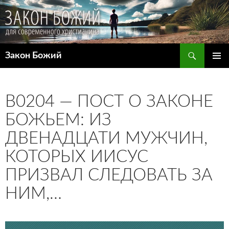
Поиск
Закон Божий
ПЕРЕЙТИ
ОСНОВ
К
МЕНЮ
СОДЕРЖИМОМУ
B0204 — ПОСТ О ЗАКОНЕ
БОЖЬЕМ: ИЗ
ДВЕНАДЦАТИ МУЖЧИН,
КОТОРЫХ ИИСУС
ПРИЗВАЛ СЛЕДОВАТЬ ЗА
НИМ,…