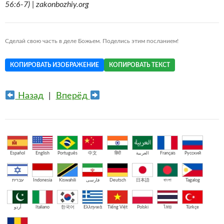
56:6-7) | zakonbozhiy.org
Сделай свою часть в деле Божьем. Поделись этим посланием!
КОПИРОВАТЬ ИЗОБРАЖЕНИЕ
КОПИРОВАТЬ ТЕКСТ
Назад
|
Вперёд
Español
English
Português
中文
हिंदी
العربية
Français
Русский
עברית
Indonesia
Kiswahili
فارسی
Deutsch
日本語
বাংলা
Tagalog
اُردو
Italiano
한국어
Ελληνικά
Tiếng Việt
Polski
ไทย
Türkçe