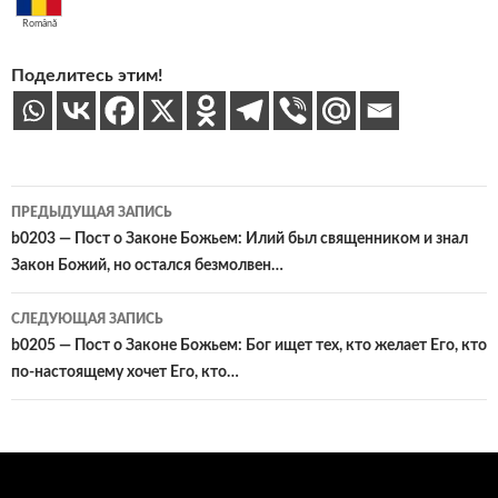
Română
Поделитесь этим!
Навигация
ПРЕДЫДУЩАЯ ЗАПИСЬ
по
b0203 — Пост о Законе Божьем: Илий был священником и знал
Закон Божий, но остался безмолвен…
записям
СЛЕДУЮЩАЯ ЗАПИСЬ
b0205 — Пост о Законе Божьем: Бог ищет тех, кто желает Его, кто
по-настоящему хочет Его, кто…