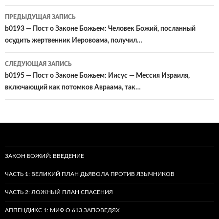
Навигация
ПРЕДЫДУЩАЯ ЗАПИСЬ
по
b0193 — Пост о Законе Божьем: Человек Божий, посланный
осудить жертвенник Иеровоама, получил…
записям
СЛЕДУЮЩАЯ ЗАПИСЬ
b0195 — Пост о Законе Божьем: Иисус — Мессия Израиля,
включающий как потомков Авраама, так…
ЗАКОН БОЖИЙ: ВВЕДЕНИЕ
ЧАСТЬ 1: ВЕЛИКИЙ ПЛАН ДЬЯВОЛА ПРОТИВ ЯЗЫЧНИКОВ
ЧАСТЬ 2: ЛОЖНЫЙ ПЛАН СПАСЕНИЯ
АППЕНДИКС 1: МИФ О 613 ЗАПОВЕДЯХ