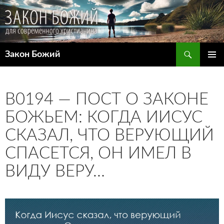
Поиск
Закон Божий
ПЕРЕЙТИ
ОСНОВ
К
МЕНЮ
СОДЕРЖИМОМУ
B0194 — ПОСТ О ЗАКОНЕ
БОЖЬЕМ: КОГДА ИИСУС
СКАЗАЛ, ЧТО ВЕРУЮЩИЙ
СПАСЕТСЯ, ОН ИМЕЛ В
ВИДУ ВЕРУ…