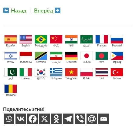
Назад
|
Вперёд
Español
English
Português
中文
हिंदी
العربية
Français
Русский
עברית
Indonesia
Kiswahili
فارسی
Deutsch
日本語
বাংলা
Tagalog
اُردو
Italiano
한국어
Ελληνικά
Tiếng Việt
Polski
ไทย
Türkçe
Română
Поделитесь этим!