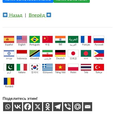
Назад
|
Вперёд
Español
English
Português
中文
हिंदी
العربية
Français
Русский
עברית
Indonesia
Kiswahili
فارسی
Deutsch
日本語
বাংলা
Tagalog
اُردو
Italiano
한국어
Ελληνικά
Tiếng Việt
Polski
ไทย
Türkçe
Română
Поделитесь этим!