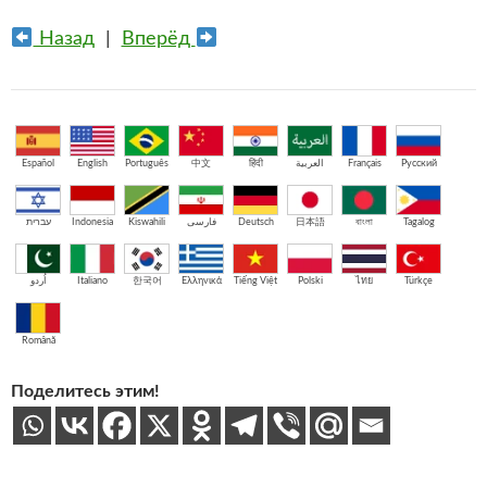
Назад
|
Вперёд
Español
English
Português
中文
हिंदी
العربية
Français
Русский
עברית
Indonesia
Kiswahili
فارسی
Deutsch
日本語
বাংলা
Tagalog
اُردو
Italiano
한국어
Ελληνικά
Tiếng Việt
Polski
ไทย
Türkçe
Română
Поделитесь этим!