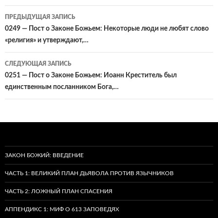
Навигация
ПРЕДЫДУЩАЯ ЗАПИСЬ
по
0249 — Пост о Законе Божьем: Некоторые люди не любят слово
«религия» и утверждают,…
записям
СЛЕДУЮЩАЯ ЗАПИСЬ
0251 — Пост о Законе Божьем: Иоанн Креститель был
единственным посланником Бога,…
ЗАКОН БОЖИЙ: ВВЕДЕНИЕ
ЧАСТЬ 1: ВЕЛИКИЙ ПЛАН ДЬЯВОЛА ПРОТИВ ЯЗЫЧНИКОВ
ЧАСТЬ 2: ЛОЖНЫЙ ПЛАН СПАСЕНИЯ
АППЕНДИКС 1: МИФ О 613 ЗАПОВЕДЯХ