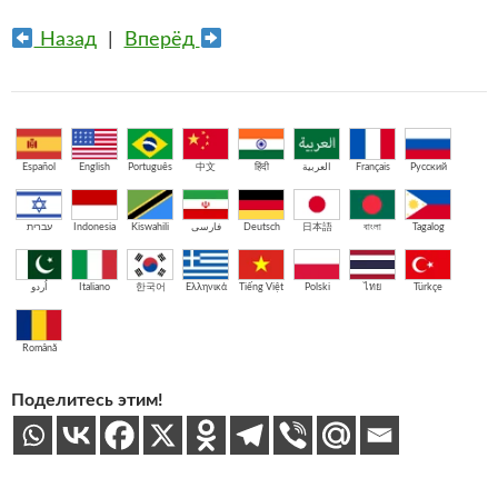
Назад
|
Вперёд
Español
English
Português
中文
हिंदी
العربية
Français
Русский
עברית
Indonesia
Kiswahili
فارسی
Deutsch
日本語
বাংলা
Tagalog
اُردو
Italiano
한국어
Ελληνικά
Tiếng Việt
Polski
ไทย
Türkçe
Română
Поделитесь этим!