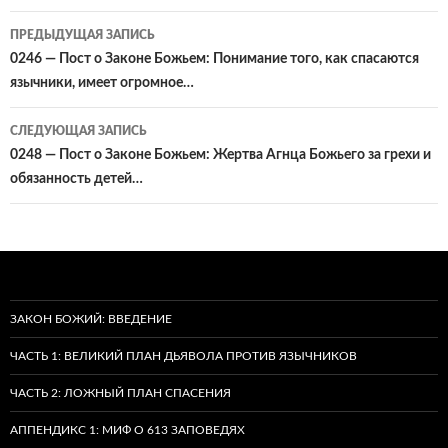
Навигация
ПРЕДЫДУЩАЯ ЗАПИСЬ
по
0246 — Пост о Законе Божьем: Понимание того, как спасаются
язычники, имеет огромное…
записям
СЛЕДУЮЩАЯ ЗАПИСЬ
0248 — Пост о Законе Божьем: Жертва Агнца Божьего за грехи и
обязанность детей…
ЗАКОН БОЖИЙ: ВВЕДЕНИЕ
ЧАСТЬ 1: ВЕЛИКИЙ ПЛАН ДЬЯВОЛА ПРОТИВ ЯЗЫЧНИКОВ
ЧАСТЬ 2: ЛОЖНЫЙ ПЛАН СПАСЕНИЯ
АППЕНДИКС 1: МИФ О 613 ЗАПОВЕДЯХ