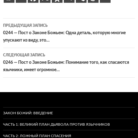
Навигация
ПРЕДЫДУЩАЯ ЗАПИСЬ
по
0244 — Пост о Законе Божьем: Одна деталь, которую многие
упускают из виду, это…
записям
СЛЕДУЮЩАЯ ЗАПИСЬ
0246 — Пост о Законе Божьем: Понимание того, как спасаются
язычники, имеет огромное…
ЗАКОН БОЖИЙ: ВВЕДЕНИЕ
ЧАСТЬ 1: ВЕЛИКИЙ ПЛАН ДЬЯВОЛА ПРОТИВ ЯЗЫЧНИКОВ
ЧАСТЬ 2: ЛОЖНЫЙ ПЛАН СПАСЕНИЯ