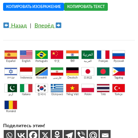
КОПИРОВАТЬ ИЗОБРАЖЕНИЕ
КОПИРОВАТЬ ТЕКСТ
Назад
|
Вперёд
Español
English
Português
中文
हिंदी
العربية
Français
Русский
עברית
Indonesia
Kiswahili
فارسی
Deutsch
日本語
বাংলা
Tagalog
اُردو
Italiano
한국어
Ελληνικά
Tiếng Việt
Polski
ไทย
Türkçe
Română
Поделитесь этим!