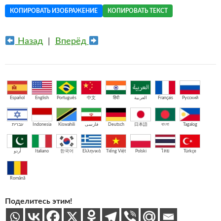
КОПИРОВАТЬ ИЗОБРАЖЕНИЕ
КОПИРОВАТЬ ТЕКСТ
Назад
|
Вперёд
Español
English
Português
中文
हिंदी
العربية
Français
Русский
עברית
Indonesia
Kiswahili
فارسی
Deutsch
日本語
বাংলা
Tagalog
اُردو
Italiano
한국어
Ελληνικά
Tiếng Việt
Polski
ไทย
Türkçe
Română
Поделитесь этим!