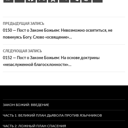
Навигация
ПРЕДЫДУЩАЯ ЗАПИСЬ
по
0150 — Пост о Законе Божьем: Невозможно освятиться, не
повинуясь Богу. Слово «освящение»…
записям
СЛЕДУЮЩАЯ ЗАПИСЬ
0152 — Пост о Законе Божьем: На основе доктрины
«незаслуженной благосклонности»…
ЗАКОН БОЖИЙ: ВВЕДЕНИЕ
ЧАСТЬ 1: ВЕЛИКИЙ ПЛАН ДЬЯВОЛА ПРОТИВ ЯЗЫЧНИКОВ
ЧАСТЬ 2: ЛОЖНЫЙ ПЛАН СПАСЕНИЯ