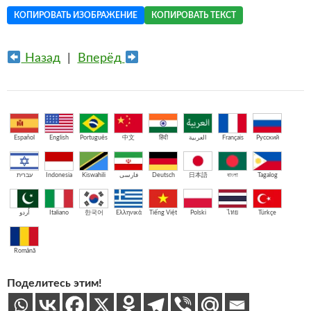
КОПИРОВАТЬ ИЗОБРАЖЕНИЕ
КОПИРОВАТЬ ТЕКСТ
Назад
|
Вперёд
Español
English
Português
中文
हिंदी
العربية
Français
Русский
עברית
Indonesia
Kiswahili
فارسی
Deutsch
日本語
বাংলা
Tagalog
اُردو
Italiano
한국어
Ελληνικά
Tiếng Việt
Polski
ไทย
Türkçe
Română
Поделитесь этим!