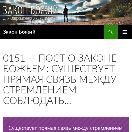
Поиск
Закон Божий
ПЕРЕЙТИ
ОСНОВ
К
МЕНЮ
СОДЕРЖИМОМУ
0151 — ПОСТ О ЗАКОНЕ
БОЖЬЕМ: СУЩЕСТВУЕТ
ПРЯМАЯ СВЯЗЬ МЕЖДУ
СТРЕМЛЕНИЕМ
СОБЛЮДАТЬ…