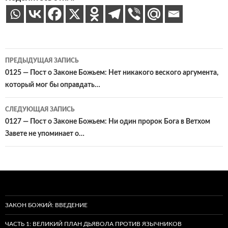
Навигация
ПРЕДЫДУЩАЯ ЗАПИСЬ
по
0125 — Пост о Законе Божьем: Нет никакого веского аргумента,
который мог бы оправдать…
записям
СЛЕДУЮЩАЯ ЗАПИСЬ
0127 — Пост о Законе Божьем: Ни один пророк Бога в Ветхом
Завете не упоминает о…
ЗАКОН БОЖИЙ: ВВЕДЕНИЕ
ЧАСТЬ 1: ВЕЛИКИЙ ПЛАН ДЬЯВОЛА ПРОТИВ ЯЗЫЧНИКОВ