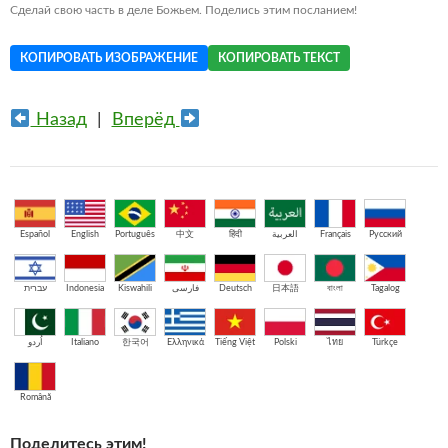
Сделай свою часть в деле Божьем. Поделись этим посланием!
КОПИРОВАТЬ ИЗОБРАЖЕНИЕ
КОПИРОВАТЬ ТЕКСТ
Назад
|
Вперёд
Español
English
Português
中文
हिंदी
العربية
Français
Русский
עברית
Indonesia
Kiswahili
فارسی
Deutsch
日本語
বাংলা
Tagalog
اُردو
Italiano
한국어
Ελληνικά
Tiếng Việt
Polski
ไทย
Türkçe
Română
Поделитесь этим!