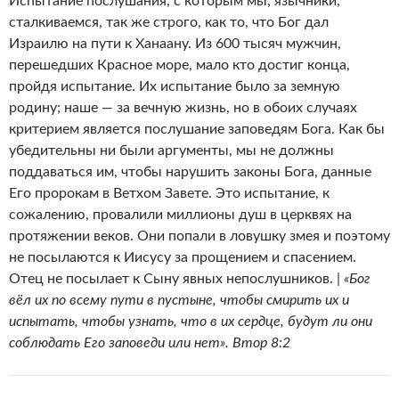
Испытание послушания, с которым мы, язычники,
сталкиваемся, так же строго, как то, что Бог дал
Израилю на пути к Ханаану. Из 600 тысяч мужчин,
перешедших Красное море, мало кто достиг конца,
пройдя испытание. Их испытание было за земную
родину; наше — за вечную жизнь, но в обоих случаях
критерием является послушание заповедям Бога. Как бы
убедительны ни были аргументы, мы не должны
поддаваться им, чтобы нарушить законы Бога, данные
Его пророкам в Ветхом Завете. Это испытание, к
сожалению, провалили миллионы душ в церквях на
протяжении веков. Они попали в ловушку змея и поэтому
не посылаются к Иисусу за прощением и спасением.
Отец не посылает к Сыну явных непослушников. |
«Бог
вёл их по всему пути в пустыне, чтобы смирить их и
испытать, чтобы узнать, что в их сердце, будут ли они
соблюдать Его заповеди или нет». Втор 8:2