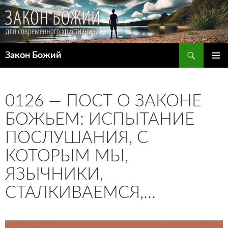
Поиск
Закон Божий
ПЕРЕЙТИ
ОСНОВ
К
МЕНЮ
СОДЕРЖИМОМУ
0126 — ПОСТ О ЗАКОНЕ
БОЖЬЕМ: ИСПЫТАНИЕ
ПОСЛУШАНИЯ, С
КОТОРЫМ МЫ,
ЯЗЫЧНИКИ,
СТАЛКИВАЕМСЯ,…