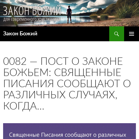
Поиск
Закон Божий
ПЕРЕЙТИ
ОСНОВ
К
МЕНЮ
СОДЕРЖИМОМУ
0082 — ПОСТ О ЗАКОНЕ
БОЖЬЕМ: СВЯЩЕННЫЕ
ПИСАНИЯ СООБЩАЮТ О
РАЗЛИЧНЫХ СЛУЧАЯХ,
КОГДА…