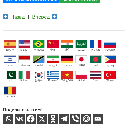
Назад
|
Вперёд
Español
English
Português
中文
हिंदी
العربية
Français
Русский
עברית
Indonesia
Kiswahili
فارسی
Deutsch
日本語
বাংলা
Tagalog
اُردو
Italiano
한국어
Ελληνικά
Tiếng Việt
Polski
ไทย
Türkçe
Română
Поделитесь этим!