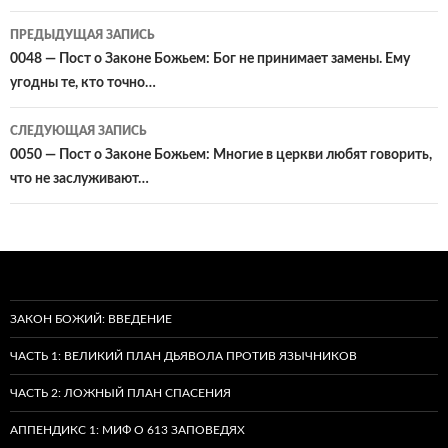
Навигация
ПРЕДЫДУЩАЯ ЗАПИСЬ
по
0048 — Пост о Законе Божьем: Бог не принимает замены. Ему
угодны те, кто точно…
записям
СЛЕДУЮЩАЯ ЗАПИСЬ
0050 — Пост о Законе Божьем: Многие в церкви любят говорить,
что не заслуживают…
ЗАКОН БОЖИЙ: ВВЕДЕНИЕ
ЧАСТЬ 1: ВЕЛИКИЙ ПЛАН ДЬЯВОЛА ПРОТИВ ЯЗЫЧНИКОВ
ЧАСТЬ 2: ЛОЖНЫЙ ПЛАН СПАСЕНИЯ
АППЕНДИКС 1: МИФ О 613 ЗАПОВЕДЯХ