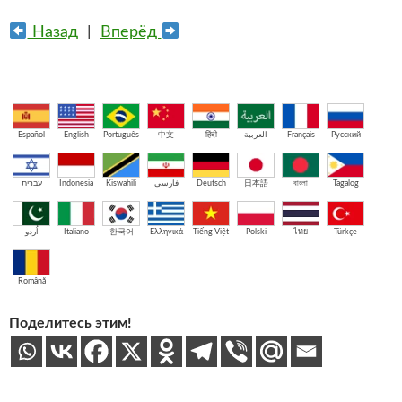
Назад
|
Вперёд
Español
English
Português
中文
हिंदी
العربية
Français
Русский
עברית
Indonesia
Kiswahili
فارسی
Deutsch
日本語
বাংলা
Tagalog
اُردو
Italiano
한국어
Ελληνικά
Tiếng Việt
Polski
ไทย
Türkçe
Română
Поделитесь этим!