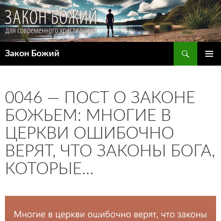
Поиск
Закон Божий
ПЕРЕЙТИ
ОСНОВ
К
МЕНЮ
СОДЕРЖИМОМУ
0046 — ПОСТ О ЗАКОНЕ
БОЖЬЕМ: МНОГИЕ В
ЦЕРКВИ ОШИБОЧНО
ВЕРЯТ, ЧТО ЗАКОНЫ БОГА,
КОТОРЫЕ…