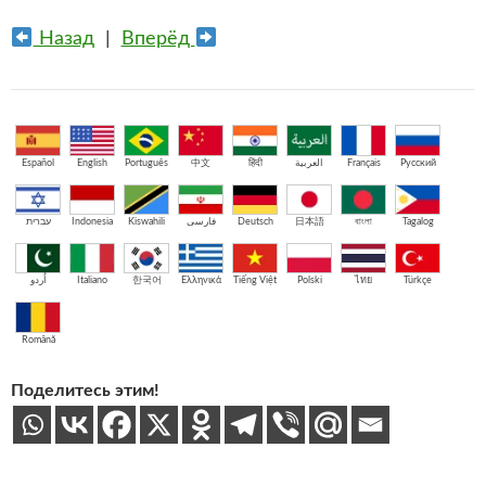
Назад
|
Вперёд
Español
English
Português
中文
हिंदी
العربية
Français
Русский
עברית
Indonesia
Kiswahili
فارسی
Deutsch
日本語
বাংলা
Tagalog
اُردو
Italiano
한국어
Ελληνικά
Tiếng Việt
Polski
ไทย
Türkçe
Română
Поделитесь этим!