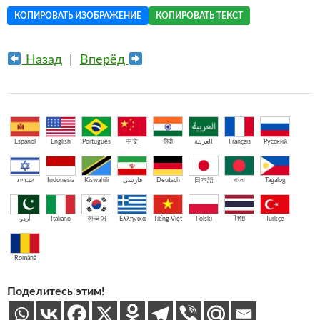
КОПИРОВАТЬ ИЗОБРАЖЕНИЕ
КОПИРОВАТЬ ТЕКСТ
Назад
|
Вперёд
Español
English
Português
中文
हिंदी
العربية
Français
Русский
עברית
Indonesia
Kiswahili
فارسی
Deutsch
日本語
বাংলা
Tagalog
اُردو
Italiano
한국어
Ελληνικά
Tiếng Việt
Polski
ไทย
Türkçe
Română
Поделитесь этим!