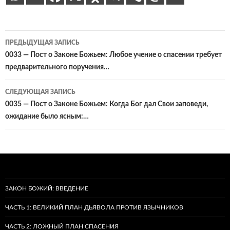
Навигация
ПРЕДЫДУЩАЯ ЗАПИСЬ
по
0033 — Пост о Законе Божьем: Любое учение о спасении требует
предварительного поручения…
записям
СЛЕДУЮЩАЯ ЗАПИСЬ
0035 — Пост о Законе Божьем: Когда Бог дал Свои заповеди,
ожидание было ясным:…
ЗАКОН БОЖИЙ: ВВЕДЕНИЕ
ЧАСТЬ 1: ВЕЛИКИЙ ПЛАН ДЬЯВОЛА ПРОТИВ ЯЗЫЧНИКОВ
ЧАСТЬ 2: ЛОЖНЫЙ ПЛАН СПАСЕНИЯ