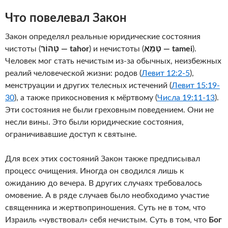
Что повелевал Закон
Закон определял реальные юридические состояния
чистоты (
טָהוֹר — tahor
) и нечистоты (
טָמֵא — tamei
).
Человек мог стать нечистым из-за обычных, неизбежных
реалий человеческой жизни: родов (
Левит 12:2-5
),
менструации и других телесных истечений (
Левит 15:19-
30
), а также прикосновения к мёртвому (
Числа 19:11-13
).
Эти состояния не были греховным поведением. Они не
несли вины. Это были юридические состояния,
ограничивавшие доступ к святыне.
Для всех этих состояний Закон также предписывал
процесс очищения. Иногда он сводился лишь к
ожиданию до вечера. В других случаях требовалось
омовение. А в ряде случаев было необходимо участие
священника и жертвоприношения. Суть не в том, что
Израиль «чувствовал» себя нечистым. Суть в том, что
Бог