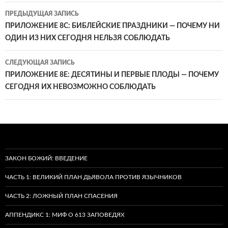
Навигация
ПРЕДЫДУЩАЯ ЗАПИСЬ
по
ПРИЛОЖЕНИЕ 8C: БИБЛЕЙСКИЕ ПРАЗДНИКИ — ПОЧЕМУ НИ
ОДИН ИЗ НИХ СЕГОДНЯ НЕЛЬЗЯ СОБЛЮДАТЬ
записям
СЛЕДУЮЩАЯ ЗАПИСЬ
ПРИЛОЖЕНИЕ 8E: ДЕСЯТИНЫ И ПЕРВЫЕ ПЛОДЫ — ПОЧЕМУ
СЕГОДНЯ ИХ НЕВОЗМОЖНО СОБЛЮДАТЬ
ЗАКОН БОЖИЙ: ВВЕДЕНИЕ
ЧАСТЬ 1: ВЕЛИКИЙ ПЛАН ДЬЯВОЛА ПРОТИВ ЯЗЫЧНИКОВ
ЧАСТЬ 2: ЛОЖНЫЙ ПЛАН СПАСЕНИЯ
АППЕНДИКС 1: МИФ О 613 ЗАПОВЕДЯХ