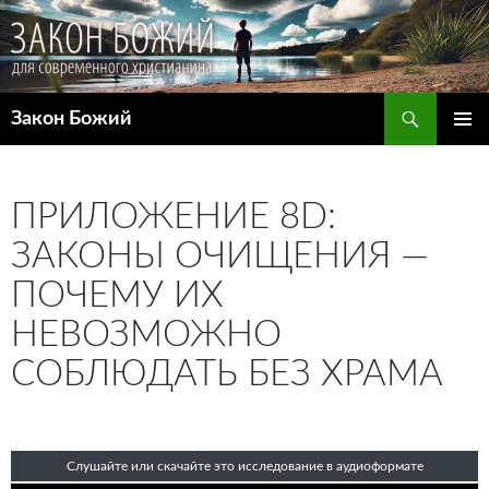
Поиск
Закон Божий
ПЕРЕЙТИ
ОСНОВ
К
МЕНЮ
СОДЕРЖИМОМУ
ПРИЛОЖЕНИЕ 8D:
ЗАКОНЫ ОЧИЩЕНИЯ —
ПОЧЕМУ ИХ
НЕВОЗМОЖНО
СОБЛЮДАТЬ БЕЗ ХРАМА
Слушайте или скачайте это исследование в аудиоформате