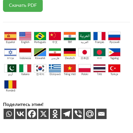
Скачать PDF
Español
English
Português
中文
हिंदी
العربية
Français
Русский
עברית
Indonesia
Kiswahili
فارسی
Deutsch
日本語
বাংলা
Tagalog
اُردو
Italiano
한국어
Ελληνικά
Tiếng Việt
Polski
ไทย
Türkçe
Română
Поделитесь этим!