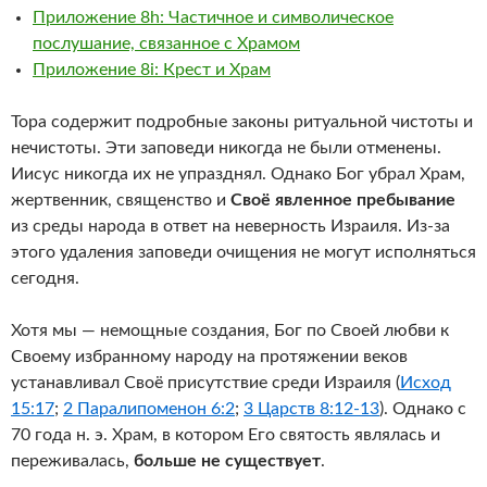
Приложение 8h: Частичное и символическое
послушание, связанное с Храмом
Приложение 8i: Крест и Храм
Тора содержит подробные законы ритуальной чистоты и
нечистоты. Эти заповеди никогда не были отменены.
Иисус никогда их не упразднял. Однако Бог убрал Храм,
жертвенник, священство и
Своё явленное пребывание
из среды народа в ответ на неверность Израиля. Из-за
этого удаления заповеди очищения не могут исполняться
сегодня.
Хотя мы — немощные создания, Бог по Своей любви к
Своему избранному народу на протяжении веков
устанавливал Своё присутствие среди Израиля (
Исход
15:17
;
2 Паралипоменон 6:2
;
3 Царств 8:12-13
). Однако с
70 года н. э. Храм, в котором Его святость являлась и
переживалась,
больше не существует
.