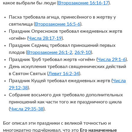
какое выбрали бы люди (
Второзаконие 16:16-17
).
Пасха требовала агнца, принесённого в жертву у
святилища (
Второзаконие 16:5-6
).
Праздник Опресноков требовал ежедневных жертв
«огнём» (
Числа 28:17-19
).
Праздник Седмиц требовал приношений первых
плодов (
Второзаконие 26:1-2
,
26:9-10
).
Праздник Труб требовал жертв «огнём» (
Числа 29:1-6
).
День искупления требовал священнических действий
в Святом Святых (
Левит 16:2-34
).
Праздник Кущей требовал ежедневных жертв (
Числа
29:12-38
).
Собрание восьмого дня требовало дополнительных
приношений как части того же праздничного цикла
(
Числа 29:35-38
).
Бог описал эти праздники с великой точностью и
многократно подчёркивал, что это
Его назначенные