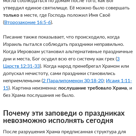
могла соблюдаться по домам после того, как Бог
утвердил единое святилище. Её можно было совершать
только
в месте, где Господь положил Имя Своё
(
Второзаконие 16:5-6
).
Писание также показывает, что происходило, когда
Израиль пытался соблюдать праздники неправильно.
Когда Иеровоам установил альтернативные праздничные
дни и места, Бог осудил всю его систему как грех (
3
Царств 12:31-33
). Когда народ пренебрегал Храмом или
допускал нечистоту, сами праздники становились
неприемлемыми (
2 Паралипоменон 30:18-20
;
Исаия 1:11-
15
). Картина неизменна:
послушание требовало Храма
, и
без Храма послушания не было.
Почему эти заповеди о праздниках
невозможно исполнять сегодня
После разрушения Храма предписанная структура для