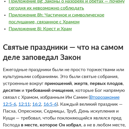
Приложение 8g: Законы о назореях и обетах — почему
сегодня их невозможно соблюдать
Приложение 8h: Частичное и символическое
послушание, связанное с Храмом
Приложение 8i: Крест и Храм
Святые праздники — что на самом
деле заповедал Закон
Ежегодные праздники были не просто торжествами или
культурными собраниями. Это были святые собрания,
устроенные вокруг
приношений
,
жертв
,
первых плодов
,
десятин
и
требований очищения
, которые Бог напрямую
связал с Храмом, избранным Им Самим (
Второзаконие
12:5-6
,
12:11
;
16:2
,
16:5-6
). Каждый великий праздник —
Пасха, Опресноки, Седмицы, Труб, День искупления и
Кущи — требовал, чтобы поклоняющийся являлся пред
Господа
в месте, которое Он избрал
, а не в любом месте,