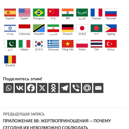
Español
English
Português
中文
हिंदी
العربية
Français
Русский
עברית
Indonesia
Kiswahili
فارسی
Deutsch
日本語
বাংলা
Tagalog
اُردو
Italiano
한국어
Ελληνικά
Tiếng Việt
Polski
ไทย
Türkçe
Română
Поделитесь этим!
Навигация
ПРЕДЫДУЩАЯ ЗАПИСЬ
по
ПРИЛОЖЕНИЕ 8B: ЖЕРТВОПРИНОШЕНИЯ — ПОЧЕМУ
СЕГОДНЯ ИХ НЕВОЗМОЖНО СОБЛЮДАТЬ