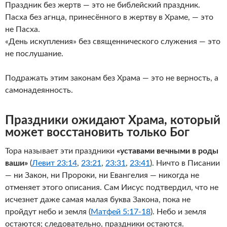
Праздник без жертв — это не библейский праздник.
Пасха без агнца, принесённого в жертву в Храме, — это
не Пасха.
«День искупления» без священнического служения — это
не послушание.
Подражать этим законам без Храма — это не верность, а
самонадеянность.
Праздники ожидают Храма, который
может восстановить только Бог
Тора называет эти праздники
«уставами вечными в роды
ваши»
(
Левит 23:14
,
23:21
,
23:31
,
23:41
). Ничто в Писании
— ни Закон, ни Пророки, ни Евангелия — никогда не
отменяет этого описания. Сам Иисус подтвердил, что не
исчезнет даже самая малая буква Закона, пока не
пройдут небо и земля (
Матфей 5:17-18
). Небо и земля
остаются; следовательно, праздники остаются.