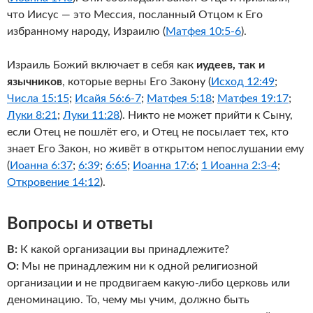
что Иисус — это Мессия, посланный Отцом к Его
избранному народу, Израилю (
Матфея 10:5-6
).
Израиль Божий включает в себя как
иудеев, так и
язычников
, которые верны Его Закону (
Исход 12:49
;
Числа 15:15
;
Исайя 56:6-7
;
Матфея 5:18
;
Матфея 19:17
;
Луки 8:21
;
Луки 11:28
). Никто не может прийти к Сыну,
если Отец не пошлёт его, и Отец не посылает тех, кто
знает Его Закон, но живёт в открытом непослушании ему
(
Иоанна 6:37
;
6:39
;
6:65
;
Иоанна 17:6
;
1 Иоанна 2:3-4
;
Откровение 14:12
).
Вопросы и ответы
В:
К какой организации вы принадлежите?
О:
Мы не принадлежим ни к одной религиозной
организации и не продвигаем какую-либо церковь или
деноминацию. То, чему мы учим, должно быть