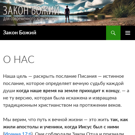
Поиск
Закон Божий
ПЕРЕЙТИ
ОСНОВ
К
МЕНЮ
СОДЕРЖИМОМУ
О НАС
Наша цель — раскрыть послание Писания — истинное
послание, которое определяет вечную судьбу каждой
души
когда наше время на земле приходит к концу
, — а
не ту версию, которая была искажена и извращена
традиционным христианством на протяжении веков.
Мы верим, что путь к вечной жизни — это жить
так, как
жили апостолы и ученики, когда Иисус был с ними
(
Иоанна 17:6
). Они соблюдали Закон Отца и признали,