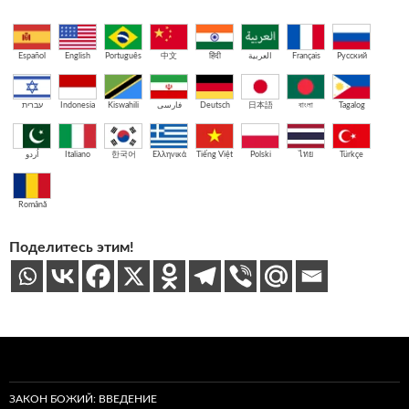
Español
English
Português
中文
हिंदी
العربية
Français
Русский
עברית
Indonesia
Kiswahili
فارسی
Deutsch
日本語
বাংলা
Tagalog
اُردو
Italiano
한국어
Ελληνικά
Tiếng Việt
Polski
ไทย
Türkçe
Română
Поделитесь этим!
ЗАКОН БОЖИЙ: ВВЕДЕНИЕ