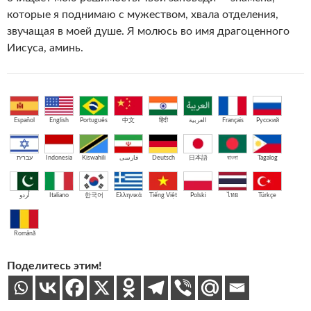
которые я поднимаю с мужеством, хвала отделения,
звучащая в моей душе. Я молюсь во имя драгоценного
Иисуса, аминь.
Español
English
Português
中文
हिंदी
العربية
Français
Русский
עברית
Indonesia
Kiswahili
فارسی
Deutsch
日本語
বাংলা
Tagalog
اُردو
Italiano
한국어
Ελληνικά
Tiếng Việt
Polski
ไทย
Türkçe
Română
Поделитесь этим!