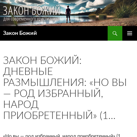
Поиск
Закон Божий
ПЕРЕЙТИ
ОСНОВ
К
МЕНЮ
СОДЕРЖИМОМУ
ЗАКОН БОЖИЙ:
ДНЕВНЫЕ
РАЗМЫШЛЕНИЯ: «НО ВЫ
— РОД ИЗБРАННЫЙ,
НАРОД
ПРИОБРЕТЕННЫЙ» (1…
«Но вы — род избранный, народ приобретенный» (1