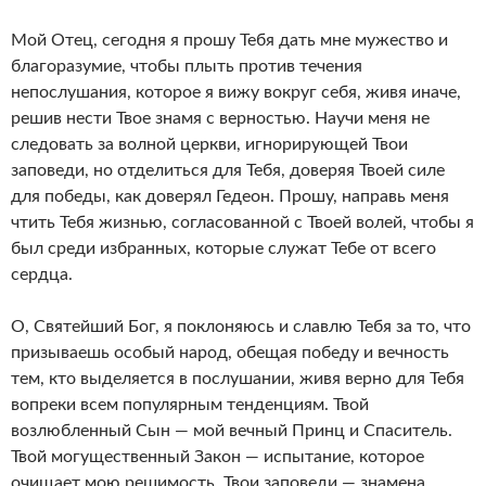
Мой Отец, сегодня я прошу Тебя дать мне мужество и
благоразумие, чтобы плыть против течения
непослушания, которое я вижу вокруг себя, живя иначе,
решив нести Твое знамя с верностью. Научи меня не
следовать за волной церкви, игнорирующей Твои
заповеди, но отделиться для Тебя, доверяя Твоей силе
для победы, как доверял Гедеон. Прошу, направь меня
чтить Тебя жизнью, согласованной с Твоей волей, чтобы я
был среди избранных, которые служат Тебе от всего
сердца.
О, Святейший Бог, я поклоняюсь и славлю Тебя за то, что
призываешь особый народ, обещая победу и вечность
тем, кто выделяется в послушании, живя верно для Тебя
вопреки всем популярным тенденциям. Твой
возлюбленный Сын — мой вечный Принц и Спаситель.
Твой могущественный Закон — испытание, которое
очищает мою решимость. Твои заповеди — знамена,