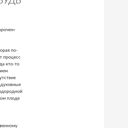
БУДЬ
орочен»
орая по-
т процесс
да кто-то
нием
сутствие
 духовные
лодородной
ном плоде
твенному