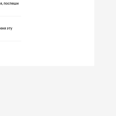
оя, поспеши
еня эту