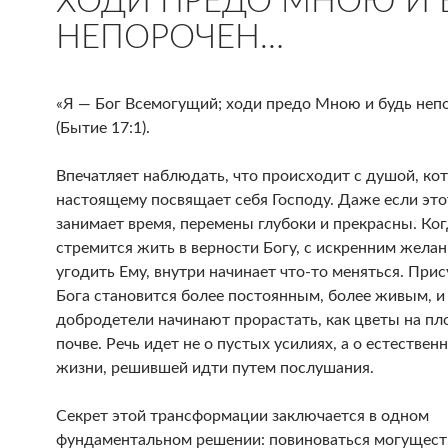
ХОДИ ПРЕДО МНОЮ И 
НЕПОРОЧЕН…
«Я — Бог Всемогущий; ходи предо Мною и будь неп
(Бытие 17:1).
Впечатляет наблюдать, что происходит с душой, кот
настоящему посвящает себя Господу. Даже если это
занимает время, перемены глубоки и прекрасны. Ког
стремится жить в верности Богу, с искренним жела
угодить Ему, внутри начинает что-то меняться. При
Бога становится более постоянным, более живым, и
добродетели начинают прорастать, как цветы на п
почве. Речь идет не о пустых усилиях, а о естествен
жизни, решившей идти путем послушания.
Секрет этой трансформации заключается в одном
фундаментальном решении: повиноваться могущес