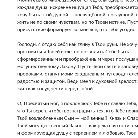
Молитесь со мной:
Дорогой Отец, благодарю Тебя, 
каждая душа, искренне ищущая Тебя, преображается
хочу быть этой душой — посвящённой, послушной, 
жить не по своим чувствам, но по Твоей истине. Пуст
присутствие формирует во мне всё, что Тебе угодно.
Господи, я отдаю себя как глину в Твои руки. Не хочу
противиться Твоей воле, но позволить Себе быть
сформированным и преображённым через послушан
могущественному Закону. Пусть Твои святые запове
пророками, станут моим ежедневным путеводителе
радостью и защитой. Веди меня к духовной зрелости
жил как сосуд чести перед Тобой.
О, Пресвятый Бог, я поклоняюсь Тебе и славлю Тебя
что Ты верен, чтобы вознаградить тех, кто Тебе пови
Твой возлюбленный Сын — мой вечный Князь и Спас
Твой могущественный Закон — как река святости, 
и формирующая душу с терпением и любовью. Твои