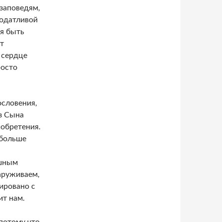
 заповедям,
податливой
ая быть
т
 сердце
росто
ословения,
з Сына
иобретения.
 больше
ушным
аруживаем,
ировано с
ит нам.