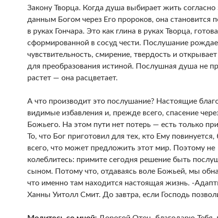
Закону Творца. Когда душа выбирает жить согласно
данным Богом через Его пророков, она становится 
в руках Гончара. Это как глина в руках Творца, готов
сформированной в сосуд чести. Послушание рождае
чувствительность, смирение, твердость и открывает
для преобразования истиной. Послушная душа не п
растет — она расцветает.
А что производит это послушание? Настоящие благ
видимые избавления и, прежде всего, спасение чере
Божьего. На этом пути нет потерь — есть только пр
То, что Бог приготовил для тех, кто Ему повинуется,
всего, что может предложить этот мир. Поэтому не
колеблитесь: примите сегодня решение быть посл
сыном. Потому что, отдаваясь воле Божьей, мы обн
что именно там находится настоящая жизнь. -Адапт
Ханны Уитолл Смит. До завтра, если Господь позвол