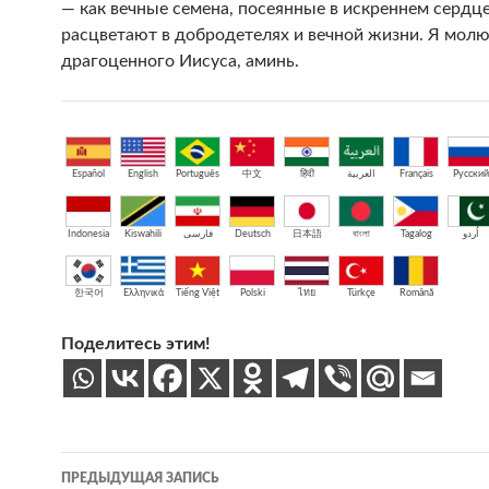
— как вечные семена, посеянные в искреннем сердц
расцветают в добродетелях и вечной жизни. Я молю
драгоценного Иисуса, аминь.
Español
English
Português
中文
हिंदी
العربية
Français
Русский
Indonesia
Kiswahili
فارسی
Deutsch
日本語
বাংলা
Tagalog
اُردو
한국어
Ελληνικά
Tiếng Việt
Polski
ไทย
Türkçe
Română
Поделитесь этим!
Навигация
ПРЕДЫДУЩАЯ ЗАПИСЬ