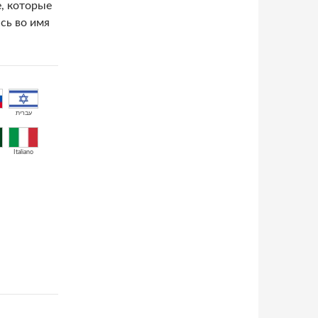
е, которые
сь во имя
עברית
Italiano