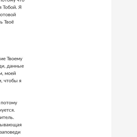
потому что
 Тобой. Я
готовой
ь Твоё
ие Твоему
ди, данные
м, моей
, чтобы я
, потому
нуется.
итель.
омывающая
 заповеди