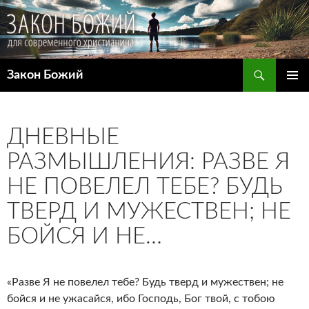
Поиск
Закон Божий
ПЕРЕЙТИ
ОСНОВ
К
МЕНЮ
СОДЕРЖИМОМУ
ДНЕВНЫЕ
РАЗМЫШЛЕНИЯ: РАЗВЕ Я
НЕ ПОВЕЛЕЛ ТЕБЕ? БУДЬ
ТВЕРД И МУЖЕСТВЕН; НЕ
БОЙСЯ И НЕ…
«Разве Я не повелел тебе? Будь тверд и мужествен; не
бойся и не ужасайся, ибо Господь, Бог твой, с тобою