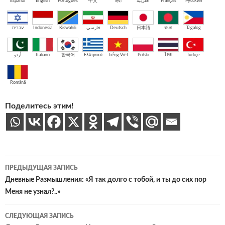
Español
English
Português
中文
हिंदी
العربية
Français
Русский
עברית
Indonesia
Kiswahili
فارسی
Deutsch
日本語
বাংলা
Tagalog
اُردو
Italiano
한국어
Ελληνικά
Tiếng Việt
Polski
ไทย
Türkçe
Română
Поделитесь этим!
Навигация
ПРЕДЫДУЩАЯ ЗАПИСЬ
по
Дневные Размышления: «Я так долго с тобой, и ты до сих пор
Меня не узнал?..»
записям
СЛЕДУЮЩАЯ ЗАПИСЬ