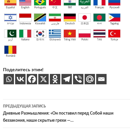
Español
English
Português
中文
हिंदी
العربية
Français
Русский
עברית
Indonesia
Kiswahili
فارسی
Deutsch
日本語
বাংলা
Tagalog
اُردو
Italiano
한국어
Ελληνικά
Tiếng Việt
Polski
ไทย
Türkçe
Română
Поделитесь этим!
Навигация
ПРЕДЫДУЩАЯ ЗАПИСЬ
по
Дневные Размышления: «Он поставил перед Собой наши
беззакония, наши скрытые грехи —…
записям