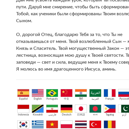
Дай мне усвоить каждый урок, который Ты посылае
пути. Даруй мне смирение, чтобы быть сформиров
Тобой, как ученики были сформированы Твоим воз
Сыном.
О, дорогой Отец, благодарю Тебя за то, что Ты не
отказываешься от меня. Твой возлюбленный Сын — 
Князь и Спаситель. Твой могущественный Закон — э
лестница, возносящая мою душу к Твоей святости. Т
заповеди — свет и сила, ведущие меня к Твоему сов
Я молюсь во имя драгоценного Иисуса, аминь.
Español
English
Português
中文
हिंदी
العربية
Français
Русский
Indonesia
Kiswahili
فارسی
Deutsch
日本語
বাংলা
Tagalog
اُردو