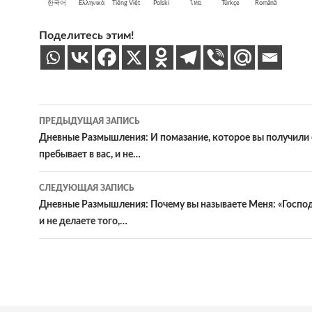
한국어
Ελληνικά
Tiếng Việt
Polski
ไทย
Türkçe
Română
Поделитесь этим!
Навигация
ПРЕДЫДУЩАЯ ЗАПИСЬ
по
Дневные Размышления: И помазание, которое вы получили 
пребывает в вас, и не…
записям
СЛЕДУЮЩАЯ ЗАПИСЬ
Дневные Размышления: Почему вы называете Меня: «Господ
и не делаете того,…