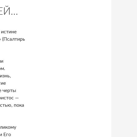
ЕЙ…
в истине
» (Псалтирь
ли
ом.
изнь,
гие
е черты
ристос —
остью, пока
еликому
и Его