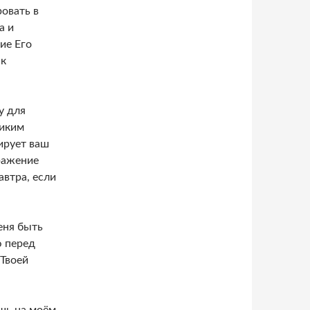
овать в
а и
ие Его
 к
у для
ликим
мирует ваш
ражение
автра, если
еня быть
ю перед
 Твоей