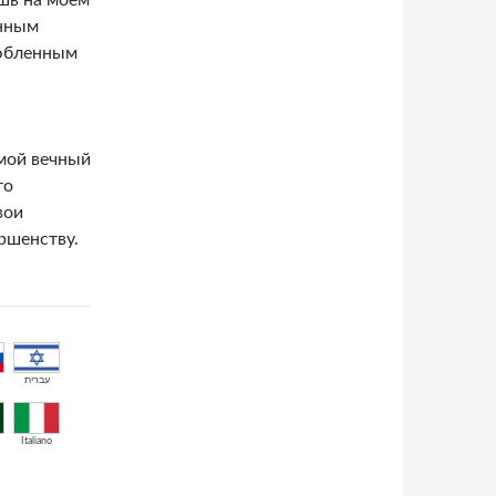
шь на моём
анным
любленным
мой вечный
то
вои
ершенству.
עברית
Italiano