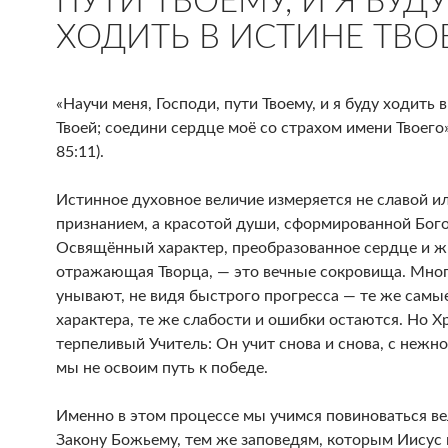
ПУТИ ТВОЕМУ, И Я БУДУ
ХОДИТЬ В ИСТИНЕ ТВО
«Научи меня, Господи, пути Твоему, и я буду ходить 
Твоей; соедини сердце моё со страхом имени Твоего
85:11).
Истинное духовное величие измеряется не славой и
признанием, а красотой души, сформированной Бог
Освящённый характер, преобразованное сердце и ж
отражающая Творца, — это вечные сокровища. Мно
унывают, не видя быстрого прогресса — те же самы
характера, те же слабости и ошибки остаются. Но Х
терпеливый Учитель: Он учит снова и снова, с нежн
мы не освоим путь к победе.
Именно в этом процессе мы учимся повиноваться в
Закону Божьему, тем же заповедям, которым Иисус 