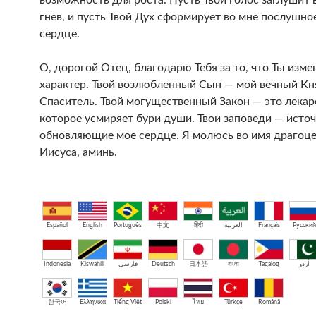
возможность для роста. Пусть Твой голос заглушит 
гнев, и пусть Твой Дух сформирует во мне послушно
сердце.
О, дорогой Отец, благодарю Тебя за то, что Ты изм
характер. Твой возлюбленный Сын — мой вечный Кн
Спаситель. Твой могущественный Закон — это лекар
которое усмиряет бури души. Твои заповеди — источ
обновляющие мое сердце. Я молюсь во имя драгоц
Иисуса, аминь.
Español
English
Português
中文
हिंदी
العربية
Français
Русский
Indonesia
Kiswahili
فارسی
Deutsch
日本語
বাংলা
Tagalog
اُردو
한국어
Ελληνικά
Tiếng Việt
Polski
ไทย
Türkçe
Română