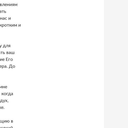
авлениям
ать
нас и
кротким и
у для
ать ваш
ие Его
ера. До
мне
 когда
дух,
е.
кцию в