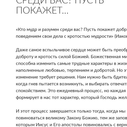
СРЕДИ ВАС? ПУСТЬ
ПОКАЖЕТ…
«Кто мудр и разумен среди вас? Пусть покажет доб
поведением свои дела с кротостью мудрости» (Иаков
Даже самое вспыльчивое сердце может быть преоб
доброту и кротость силой Божией. Божественная м
способна изменить самые трудные характеры в жиз
наполненные любовью, терпением и добротой. Но э
изменение требует решения. Нам нужно быть бдите
когда гнев пытается возникнуть, и выбирать отвечат
спокойствием. Это ежедневный процесс, но каждая
формирует в нас тот характер, который Господь жел
И этот процесс завершается только тогда, когда мы
повиноваться великому Закону Божию, тем же запо
которым Иисус и Его апостолы повиновались с верн