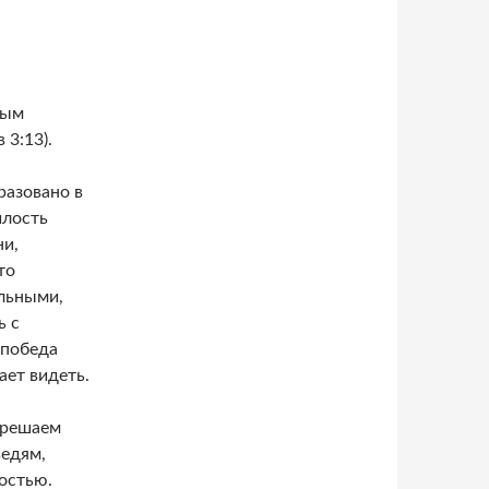
рым
 3:13).
разовано в
илость
ни,
то
льными,
ь с
 победа
ает видеть.
 решаем
ведям,
остью.