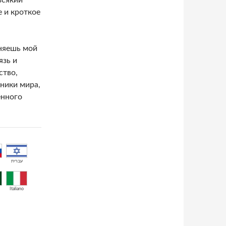
всякий
е и кроткое
еняешь мой
язь и
ство,
ники мира,
енного
עברית
Italiano