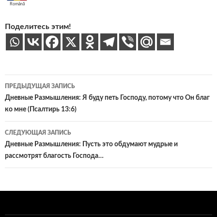
Română
Поделитесь этим!
Навигация
ПРЕДЫДУЩАЯ ЗАПИСЬ
по
Дневные Размышления: Я буду петь Господу, потому что Он благ
ко мне (Псалтирь 13:6)
записям
СЛЕДУЮЩАЯ ЗАПИСЬ
Дневные Размышления: Пусть это обдумают мудрые и
рассмотрят благость Господа…