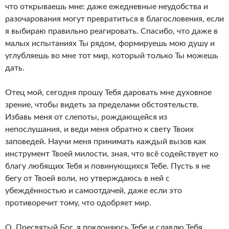
что открываешь мне: даже ежедневные неудобства и
разочарования могут превратиться в благословения, если
я выбираю правильно реагировать. Спасибо, что даже в
малых испытаниях Ты рядом, формируешь мою душу и
углубляешь во мне тот мир, который только Ты можешь
дать.
Отец мой, сегодня прошу Тебя даровать мне духовное
зрение, чтобы видеть за пределами обстоятельств.
Избавь меня от слепоты, рождающейся из
непослушания, и веди меня обратно к свету Твоих
заповедей. Научи меня принимать каждый вызов как
инструмент Твоей милости, зная, что всё содействует ко
благу любящих Тебя и повинующихся Тебе. Пусть я не
бегу от Твоей воли, но утверждаюсь в ней с
убеждённостью и самоотдачей, даже если это
противоречит тому, что одобряет мир.
О, Пресвятый Бог, я поклоняюсь Тебе и славлю Тебя,