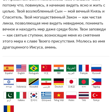
потому что, повинуясь, я начинаю видеть ясно и жить с
целью. Твой возлюбленный Сын — мой вечный Князь и
Спаситель. Твой могущественный Закон — как чистая
линза, позволяющая мне видеть невидимое, понимать
вечное и находить мир даже среди боли. Твои заповеди
— как святые ступени, возносящие меня из смятения
этого мира к славе Твоего присутствия. Молюсь во имя
драгоценного Иисуса, аминь.
Español
English
Português
中文
हिंदी
العربية
Français
Русский
עברית
Indonesia
Kiswahili
فارسی
Deutsch
日本語
বাংলা
Tagalog
اُردو
Italiano
한국어
Ελληνικά
Tiếng Việt
Polski
ไทย
Türkçe