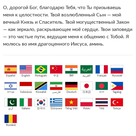
О, дорогой Бог, благодарю Тебя, что Ты призываешь
меня к целостности. Твой возлюбленный Сын — мой
вечный Князь и Спаситель. Твой могущественный Закон
— как зеркало, раскрывающее моё сердце. Твои заповеди
— это чистые пути, ведущие меня к общению с Тобой. Я
молюсь во имя драгоценного Иисуса, аминь.
Español
English
Português
中文
हिंदी
العربية
Français
Русский
עברית
Indonesia
Kiswahili
فارسی
Deutsch
日本語
বাংলা
Tagalog
اُردو
Italiano
한국어
Ελληνικά
Tiếng Việt
Polski
ไทย
Türkçe
Română