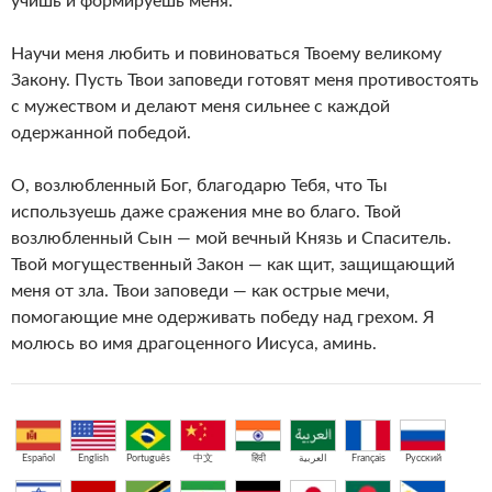
учишь и формируешь меня.
Научи меня любить и повиноваться Твоему великому
Закону. Пусть Твои заповеди готовят меня противостоять
с мужеством и делают меня сильнее с каждой
одержанной победой.
О, возлюбленный Бог, благодарю Тебя, что Ты
используешь даже сражения мне во благо. Твой
возлюбленный Сын — мой вечный Князь и Спаситель.
Твой могущественный Закон — как щит, защищающий
меня от зла. Твои заповеди — как острые мечи,
помогающие мне одерживать победу над грехом. Я
молюсь во имя драгоценного Иисуса, аминь.
Español
English
Português
中文
हिंदी
العربية
Français
Русский