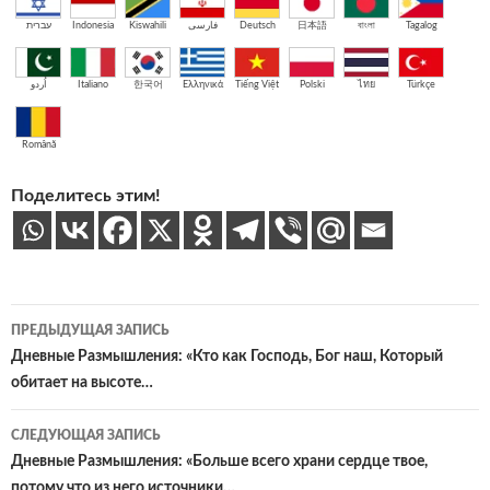
עברית
Indonesia
Kiswahili
فارسی
Deutsch
日本語
বাংলা
Tagalog
اُردو
Italiano
한국어
Ελληνικά
Tiếng Việt
Polski
ไทย
Türkçe
Română
Поделитесь этим!
Навигация
ПРЕДЫДУЩАЯ ЗАПИСЬ
по
Дневные Размышления: «Кто как Господь, Бог наш, Который
обитает на высоте…
записям
СЛЕДУЮЩАЯ ЗАПИСЬ
Дневные Размышления: «Больше всего храни сердце твое,
потому что из него источники…