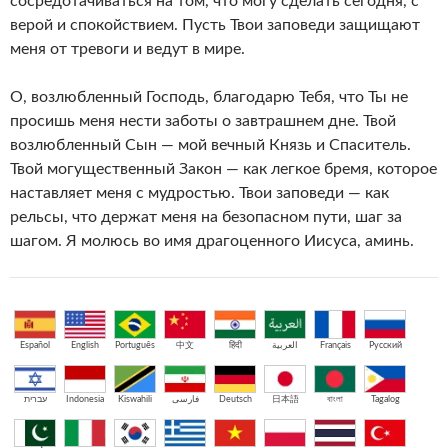
сосредотачиваться на том, что могу сделать сегодня, с
верой и спокойствием. Пусть Твои заповеди защищают
меня от тревоги и ведут в мире.
О, возлюбленный Господь, благодарю Тебя, что Ты не
просишь меня нести заботы о завтрашнем дне. Твой
возлюбленный Сын — мой вечный Князь и Спаситель.
Твой могущественный Закон — как легкое бремя, которое
наставляет меня с мудростью. Твои заповеди — как
рельсы, что держат меня на безопасном пути, шаг за
шагом. Я молюсь во имя драгоценного Иисуса, аминь.
Español
English
Português
中文
हिंदी
العربية
Français
Русский
עברית
Indonesia
Kiswahili
فارسی
Deutsch
日本語
বাংলা
Tagalog