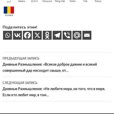
اُردو
Italiano
한국어
Ελληνικά
Tiếng Việt
Polski
ไทย
Türkçe
Română
Поделитесь этим!
Навигация
ПРЕДЫДУЩАЯ ЗАПИСЬ
по
Дневные Размышления: «Всякое доброе даяние и всякий
совершенный дар нисходит свыше, от…
записям
СЛЕДУЮЩАЯ ЗАПИСЬ
Дневные Размышления: «Не любите мира, ни того, что в мире.
Если кто любит мир, в том…