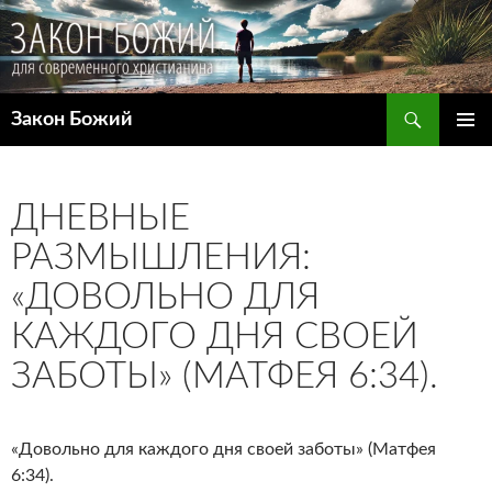
Поиск
Закон Божий
ПЕРЕЙТИ
ОСНОВ
К
МЕНЮ
СОДЕРЖИМОМУ
ДНЕВНЫЕ
РАЗМЫШЛЕНИЯ:
«ДОВОЛЬНО ДЛЯ
КАЖДОГО ДНЯ СВОЕЙ
ЗАБОТЫ» (МАТФЕЯ 6:34).
«Довольно для каждого дня своей заботы» (Матфея
6:34).