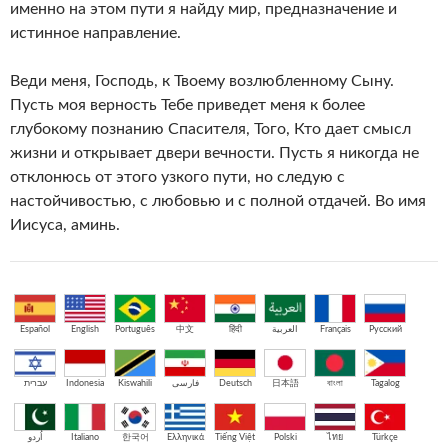
именно на этом пути я найду мир, предназначение и
истинное направление.
Веди меня, Господь, к Твоему возлюбленному Сыну.
Пусть моя верность Тебе приведет меня к более
глубокому познанию Спасителя, Того, Кто дает смысл
жизни и открывает двери вечности. Пусть я никогда не
отклонюсь от этого узкого пути, но следую с
настойчивостью, с любовью и с полной отдачей. Во имя
Иисуса, аминь.
Español
English
Português
中文
हिंदी
العربية
Français
Русский
עברית
Indonesia
Kiswahili
فارسی
Deutsch
日本語
বাংলা
Tagalog
اُردو
Italiano
한국어
Ελληνικά
Tiếng Việt
Polski
ไทย
Türkçe