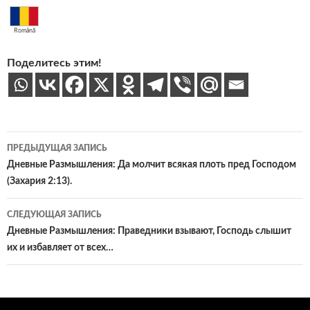
Română
Поделитесь этим!
Навигация
ПРЕДЫДУЩАЯ ЗАПИСЬ
по
Дневные Размышления: Да молчит всякая плоть пред Господом
(Захария 2:13).
записям
СЛЕДУЮЩАЯ ЗАПИСЬ
Дневные Размышления: Праведники взывают, Господь слышит
их и избавляет от всех…