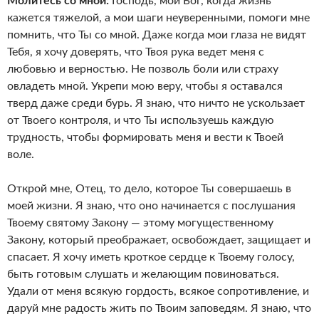
Молитесь со мной:
Господь, мой Бог, когда жизнь
кажется тяжелой, а мои шаги неуверенными, помоги мне
помнить, что Ты со мной. Даже когда мои глаза не видят
Тебя, я хочу доверять, что Твоя рука ведет меня с
любовью и верностью. Не позволь боли или страху
овладеть мной. Укрепи мою веру, чтобы я оставался
тверд даже среди бурь. Я знаю, что ничто не ускользает
от Твоего контроля, и что Ты используешь каждую
трудность, чтобы формировать меня и вести к Твоей
воле.
Открой мне, Отец, то дело, которое Ты совершаешь в
моей жизни. Я знаю, что оно начинается с послушания
Твоему святому Закону — этому могущественному
Закону, который преображает, освобождает, защищает и
спасает. Я хочу иметь кроткое сердце к Твоему голосу,
быть готовым слушать и желающим повиноваться.
Удали от меня всякую гордость, всякое сопротивление, и
даруй мне радость жить по Твоим заповедям. Я знаю, что