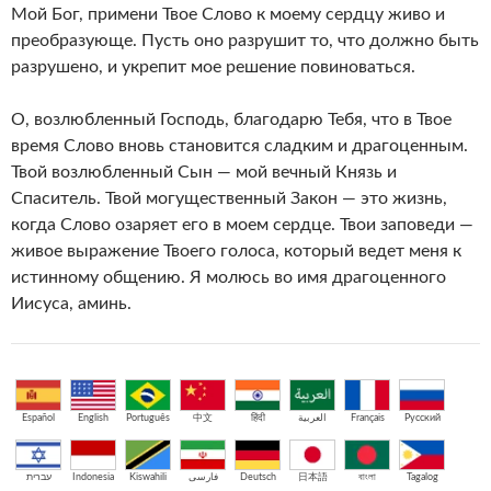
Мой Бог, примени Твое Слово к моему сердцу живо и
преобразующе. Пусть оно разрушит то, что должно быть
разрушено, и укрепит мое решение повиноваться.
О, возлюбленный Господь, благодарю Тебя, что в Твое
время Слово вновь становится сладким и драгоценным.
Твой возлюбленный Сын — мой вечный Князь и
Спаситель. Твой могущественный Закон — это жизнь,
когда Слово озаряет его в моем сердце. Твои заповеди —
живое выражение Твоего голоса, который ведет меня к
истинному общению. Я молюсь во имя драгоценного
Иисуса, аминь.
Español
English
Português
中文
हिंदी
العربية
Français
Русский
עברית
Indonesia
Kiswahili
فارسی
Deutsch
日本語
বাংলা
Tagalog