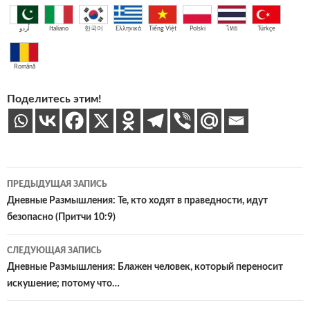
اُردو
Italiano
한국어
Ελληνικά
Tiếng Việt
Polski
ไทย
Türkçe
Română
Поделитесь этим!
Навигация
ПРЕДЫДУЩАЯ ЗАПИСЬ
по
Дневные Размышления: Те, кто ходят в праведности, идут
безопасно (Притчи 10:9)
записям
СЛЕДУЮЩАЯ ЗАПИСЬ
Дневные Размышления: Блажен человек, который переносит
искушение; потому что…