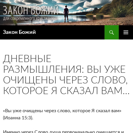
Поиск
Закон Божий
ПЕРЕЙТИ
ОСНОВ
К
МЕНЮ
СОДЕРЖИМОМУ
ДНЕВНЫЕ
РАЗМЫШЛЕНИЯ: ВЫ УЖЕ
ОЧИЩЕНЫ ЧЕРЕЗ СЛОВО,
КОТОРОЕ Я СКАЗАЛ ВАМ…
«Вы уже очищены через слово, которое Я сказал вам»
(Иоанна 15:3).
Именно через Слово душа первоначально очищается и