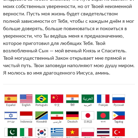
моих собственных уверенности, но от Твоей неизменной
верности. Пусть моя жизнь будет свидетельством
полной зависимости от Тебя, чтобы с каждым днём я мог
больше доверять, больше повиноваться и покоиться в
уверенности, что Ты ведёшь меня к предназначению,
которое приготовил для любящих Тебя. Твой
возлюбленный Сын — мой вечный Князь и Спаситель.
Твой могущественный Закон открывает мне прямой и
чистый путь. Твои заповеди наполняют мою душу миром.
Я молюсь во имя драгоценного Иисуса, аминь.
Español
English
Português
中文
हिंदी
العربية
Français
Русский
עברית
Indonesia
Kiswahili
فارسی
Deutsch
日本語
বাংলা
Tagalog