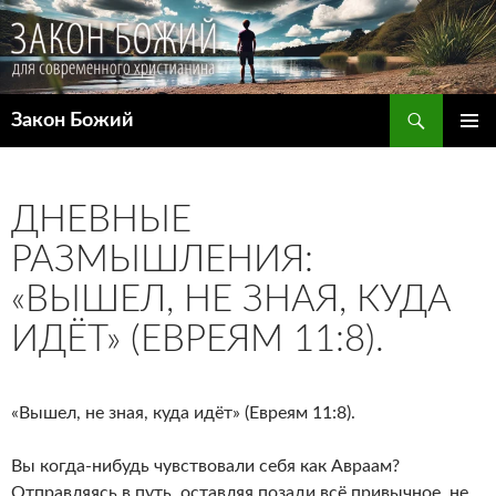
Поиск
Закон Божий
ПЕРЕЙТИ
ОСНОВ
К
МЕНЮ
СОДЕРЖИМОМУ
ДНЕВНЫЕ
РАЗМЫШЛЕНИЯ:
«ВЫШЕЛ, НЕ ЗНАЯ, КУДА
ИДЁТ» (ЕВРЕЯМ 11:8).
«Вышел, не зная, куда идёт» (Евреям 11:8).
Вы когда-нибудь чувствовали себя как Авраам?
Отправляясь в путь, оставляя позади всё привычное, не