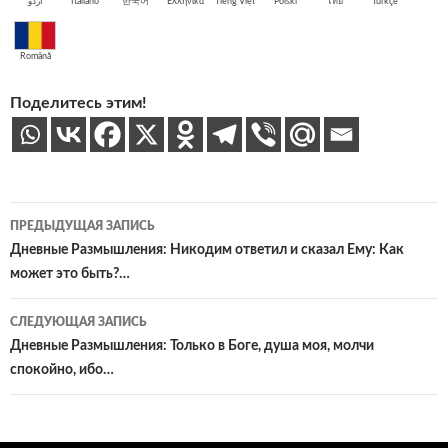
اُردو
Italiano
한국어
Ελληνικά
Tiếng Việt
Polski
ไทย
Türkçe
Română
Поделитесь этим!
Навигация
ПРЕДЫДУЩАЯ ЗАПИСЬ
по
Дневные Размышления: Никодим ответил и сказал Ему: Как
может это быть?…
записям
СЛЕДУЮЩАЯ ЗАПИСЬ
Дневные Размышления: Только в Боге, душа моя, молчи
спокойно, ибо…