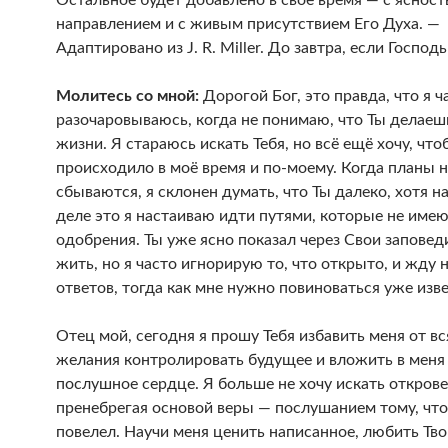
Остальное будет добавлено в своё время — с ясност
направлением и с живым присутствием Его Духа. —
Адаптировано из J. R. Miller. До завтра, если Господ
Молитесь со мной:
Дорогой Бог, это правда, что я ч
разочаровываюсь, когда не понимаю, что Ты делаеш
жизни. Я стараюсь искать Тебя, но всё ещё хочу, что
происходило в моё время и по-моему. Когда планы н
сбываются, я склонен думать, что Ты далеко, хотя н
деле это я настаиваю идти путями, которые не имею
одобрения. Ты уже ясно показал через Свои заповеди
жить, но я часто игнорирую то, что открыто, и жду 
ответов, тогда как мне нужно повиноваться уже изв
Отец мой, сегодня я прошу Тебя избавить меня от вс
желания контролировать будущее и вложить в меня
послушное сердце. Я больше не хочу искать открове
пренебрегая основой веры — послушанием тому, что
повелел. Научи меня ценить написанное, любить Тво