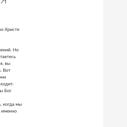
ЛЯ
во Христе
нений. Но
ытаетесь
я, вы
. Вот
они
сходит.
бы Бог
, когда мы
н именно