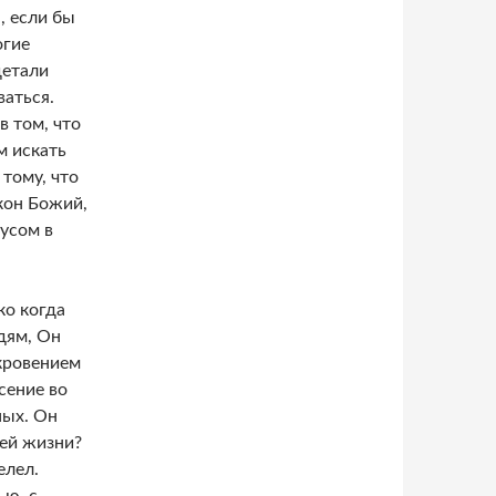
, если бы
огие
детали
ваться.
в том, что
м искать
тому, что
кон Божий,
усом в
ко когда
дям, Он
кровением
сение во
ных. Он
шей жизни?
елел.