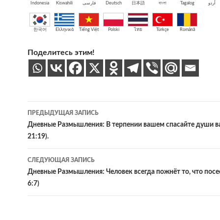
Indonesia
Kiswahili
فارسی
Deutsch
日本語
বাংলা
Tagalog
اُردو
한국어
Ελληνικά
Tiếng Việt
Polski
ไทย
Türkçe
Română
Поделитесь этим!
Навигация
ПРЕДЫДУЩАЯ ЗАПИСЬ
по
Дневные Размышления: В терпении вашем спасайте души в
21:19).
записям
СЛЕДУЮЩАЯ ЗАПИСЬ
Дневные Размышления: Человек всегда пожнёт то, что посе
6:7)