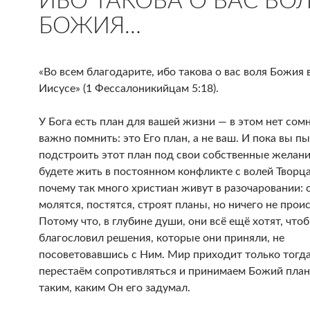
ИБО ТАКОВА О ВАС ВО
БОЖИЯ…
«Во всем благодарите, ибо такова о вас воля Божия 
Иисусе» (1 Фессалоникийцам 5:18).
У Бога есть план для вашей жизни — в этом нет сом
важно помнить: это Его план, а не ваш. И пока вы п
подстроить этот план под свои собственные желани
будете жить в постоянном конфликте с волей Творца
почему так много христиан живут в разочаровании: 
молятся, постятся, строят планы, но ничего не прои
Потому что, в глубине души, они всё ещё хотят, что
благословил решения, которые они приняли, не
посоветовавшись с Ним. Мир приходит только тогда
перестаём сопротивляться и принимаем Божий пла
таким, каким Он его задумал.