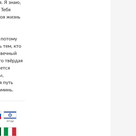
. Я знаю,
 Тебя
моя жизнь
, потому
 тем, кто
 вечный
то твёрдая
жется
ы,
я путь
аминь.
עברית