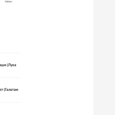
Italiano
аши (Лука
ет (Галатам