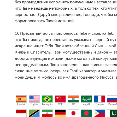
без промедления исполнять полученные наставления
что Ты не ведёшь непокорных, а только тех, кто чтит
верностью. Даруй мне различение, Господи, чтобы 
формировалась Твоей истиной.
О, Пресвятый Бог, я поклоняюсь Тебе и славлю Тебя
что Ты никогда не перестаёшь указывать верный путь
искренне ищет Тебя. Твой возлюбленный Сын — мой
Князь и Спаситель. Твой могущественный Закон — э
дорога, ведущая к жизни, даже когда всё вокруг ка
неопределённым. Твои заповеди — как живые факел
сияющие во тьме, открывая Твой характер и указыва
моей душе. Я молюсь во имя драгоценного Иисуса, 
Español
English
Português
中文
हिंदी
العربية
Français
Русский