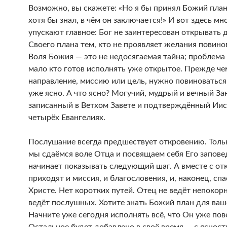
Возможно, вы скажете: «Но я бы принял Божий план
хотя бы знал, в чём он заключается!» И вот здесь мн
упускают главное: Бог не заинтересован открывать 
Своего плана тем, кто не проявляет желания повино
Воля Божия — это не недосягаемая тайна; проблема 
мало кто готов исполнять уже открытое. Прежде че
направление, миссию или цель, нужно повиноваться 
уже ясно. А что ясно? Могучий, мудрый и вечный За
записанный в Ветхом Завете и подтверждённый Иис
четырёх Евангелиях.
Послушание всегда предшествует откровению. Толь
мы сдаёмся воле Отца и посвящаем себя Его запове
начинает показывать следующий шаг. А вместе с от
приходят и миссия, и благословения, и, наконец, спа
Христе. Нет коротких путей. Отец не ведёт непокор
ведёт послушных. Хотите знать Божий план для ва
Начните уже сегодня исполнять всё, что Он уже пов