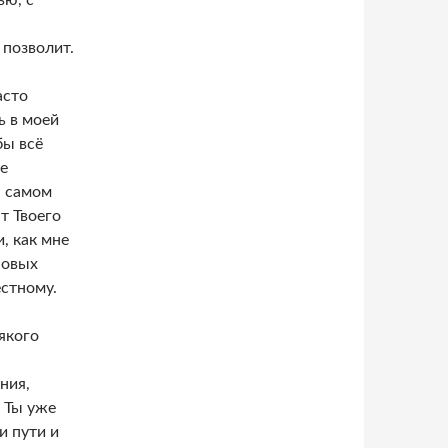
ью, с
ь позволит.
асто
ь в моей
бы всё
е
а самом
т Твоего
, как мне
новых
естному.
якого
ния,
 Ты уже
и пути и