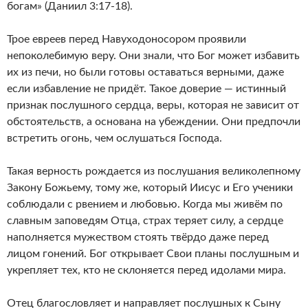
богам» (Даниил 3:17-18).
Трое евреев перед Навуходоносором проявили
непоколебимую веру. Они знали, что Бог может избавить
их из печи, но были готовы оставаться верными, даже
если избавление не придёт. Такое доверие — истинный
признак послушного сердца, веры, которая не зависит от
обстоятельств, а основана на убеждении. Они предпочли
встретить огонь, чем ослушаться Господа.
Такая верность рождается из послушания великолепному
Закону Божьему, тому же, который Иисус и Его ученики
соблюдали с рвением и любовью. Когда мы живём по
славным заповедям Отца, страх теряет силу, а сердце
наполняется мужеством стоять твёрдо даже перед
лицом гонений. Бог открывает Свои планы послушным и
укрепляет тех, кто не склоняется перед идолами мира.
Отец благословляет и направляет послушных к Сыну