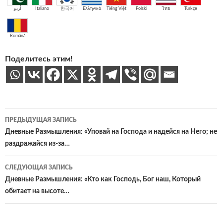
اُردو
Italiano
한국어
Ελληνικά
Tiếng Việt
Polski
ไทย
Türkçe
Română
Поделитесь этим!
Навигация
ПРЕДЫДУЩАЯ ЗАПИСЬ
по
Дневные Размышления: «Уповай на Господа и надейся на Него; не
раздражайся из-за…
записям
СЛЕДУЮЩАЯ ЗАПИСЬ
Дневные Размышления: «Кто как Господь, Бог наш, Который
обитает на высоте…