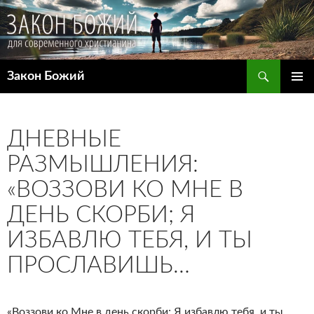
Поиск
Закон Божий
ПЕРЕЙТИ
ОСНОВ
К
МЕНЮ
СОДЕРЖИМОМУ
ДНЕВНЫЕ
РАЗМЫШЛЕНИЯ:
«ВОЗЗОВИ КО МНЕ В
ДЕНЬ СКОРБИ; Я
ИЗБАВЛЮ ТЕБЯ, И ТЫ
ПРОСЛАВИШЬ…
«Воззови ко Мне в день скорби; Я избавлю тебя, и ты