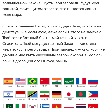
возвышенном Законе. Пусть Твои заповеди будут моей
защитой, моим щитом от всего, что пытается лишить
меня мира.
О, возлюбленный Господь, благодарю Тебя, что Ты уже
действуешь в моём духе, даже если я этого не замечаю.
Твой возлюбленный Сын — мой вечный Князь и
Спаситель. Твой могущественный Закон — как стена
мира вокруг моего сердца. Твои заповеди — как якоря, не
дающие мне быть унесённым ветром скорби. Я молюсь
во имя драгоценного Иисуса, аминь.
Español
English
Português
中文
हिंदी
العربية
Français
Русский
עברית
Indonesia
Kiswahili
فارسی
Deutsch
日本語
বাংলা
Tagalog