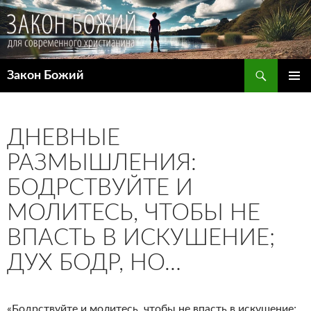
Поиск
Закон Божий
ПЕРЕЙТИ
ОСНОВ
К
МЕНЮ
СОДЕРЖИМОМУ
ДНЕВНЫЕ
РАЗМЫШЛЕНИЯ:
БОДРСТВУЙТЕ И
МОЛИТЕСЬ, ЧТОБЫ НЕ
ВПАСТЬ В ИСКУШЕНИЕ;
ДУХ БОДР, НО…
«Бодрствуйте и молитесь, чтобы не впасть в искушение;