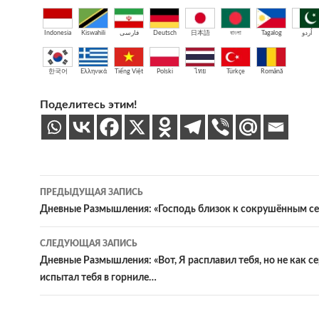
Indonesia
Kiswahili
فارسی
Deutsch
日本語
বাংলা
Tagalog
اُردو
한국어
Ελληνικά
Tiếng Việt
Polski
ไทย
Türkçe
Română
Поделитесь этим!
Навигация
ПРЕДЫДУЩАЯ ЗАПИСЬ
по
Дневные Размышления: «Господь близок к сокрушённым 
записям
СЛЕДУЮЩАЯ ЗАПИСЬ
Дневные Размышления: «Вот, Я расплавил тебя, но не как с
испытал тебя в горниле…