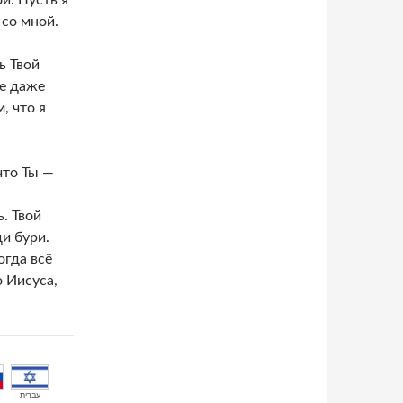
й. Пусть я
 со мной.
ь Твой
бе даже
, что я
что Ты —
. Твой
и бури.
огда всё
 Иисуса,
עברית