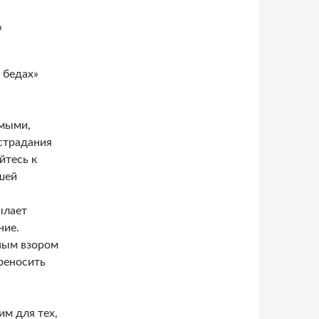
»
 бедах»
имыми,
 страдания
йтесь к
шей
ылает
ние.
ьным взором
реносить
м для тех,