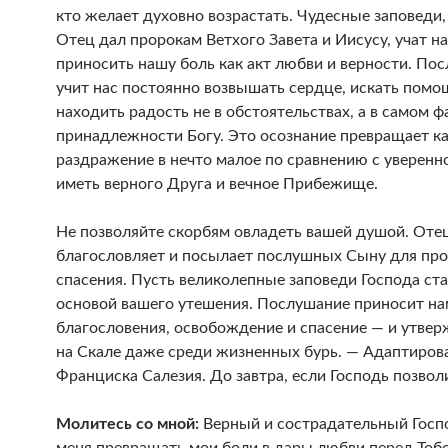
кто желает духовно возрастать. Чудесные заповеди
Отец дал пророкам Ветхого Завета и Иисусу, учат н
приносить нашу боль как акт любви и верности. По
учит нас постоянно возвышать сердце, искать помо
находить радость не в обстоятельствах, а в самом ф
принадлежности Богу. Это осознание превращает к
раздражение в нечто малое по сравнению с уверен
иметь верного Друга и вечное Прибежище.
Не позволяйте скорбям овладеть вашей душой. Оте
благословляет и посылает послушных Сыну для пр
спасения. Пусть великолепные заповеди Господа ст
основой вашего утешения. Послушание приносит на
благословения, освобождение и спасение — и утвер
на Скале даже среди жизненных бурь. — Адаптиров
Франциска Салезия. До завтра, если Господь позвол
Молитесь со мной:
Верный и сострадательный Госпо