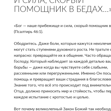
И СИЛА, СКОРЫЙ
ПОМОЩНИК В БЕДАХ…
«Бог — наше прибежище и сила, скорый помощник в
(Псалтирь 46:1).
Ободритесь. Даже боли, которые кажутся неизлеч
могут стать ступенями духовного роста. Не тратьте
напрасно: превращайте их в общение. Часто обраща
Господу, Который наблюдает за каждой деталью ва
борьбы — даже когда вы чувствуете себя слабыми,
рассеянными или перегруженными. Именно Он пос
помощь и превращает ваши страдания в благослове
Знание того, что всё это происходит под внимател
Отца, должно приносить мир и стойкость, чтобы пе
каждое испытание с кротостью и целью.
Вот почему великолепный Закон Божий так необходи