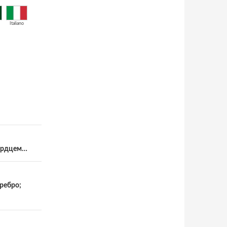
Italiano
сердцем…
еребро;