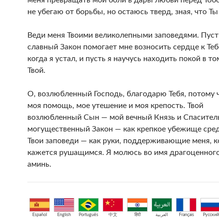
меня превращать мои боли в дары любви перед Тобо
не убегаю от борьбы, но остаюсь тверд, зная, что Ты
Веди меня Твоими великолепными заповедями. Пуст
славный Закон помогает мне возносить сердце к Те
когда я устал, и пусть я научусь находить покой в том
Твой.
О, возлюбленный Господь, благодарю Тебя, потому 
моя помощь, мое утешение и моя крепость. Твой
возлюбленный Сын — мой вечный Князь и Спаситель
могущественный Закон — как крепкое убежище сред
Твои заповеди — как руки, поддерживающие меня, к
кажется рушащимся. Я молюсь во имя драгоценного
аминь.
Español
English
Português
中文
हिंदी
العربية
Français
Русский