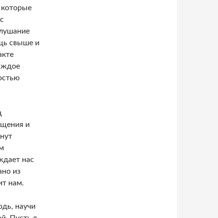
, которые
ас
слушание
щь свыше и
акте
аждое
ностью
ц
ощения и
анут
м
ждает нас
ано из
ит нам.
дь, научи