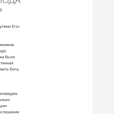
ПОДА
»
утями Его»
чеников.
рдо
ока было
стинная
вить Бога,
аповедям.
олько
ицом
послушании