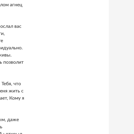
шлом агнец
ослал вас
ти,
те
видуально.
живы.
дь позволит
Тебя, что
меня жить с
ет, Кому я
ым, даже
ь