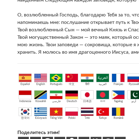
найденным следующим каждой заповеди, которую 
О, возлюбленный Господь, благодарю Тебя за то, чт
напоминаешь мне: послушание открывает путь к Тво
Твой возлюбленный Сын — мой вечный Князь и Спас
Твой могущественный Закон — это маяк, который о
мою жизнь. Твои заповеди — сокровища, которые я
хранить. Я молюсь во имя драгоценного Иисуса, ами
Español
English
Português
中文
हिंदी
العربية
Français
Русский
Indonesia
Kiswahili
فارسی
Deutsch
日本語
বাংলা
Tagalog
اُردو
한국어
Ελληνικά
Tiếng Việt
Polski
ไทย
Türkçe
Română
Поделитесь этим!