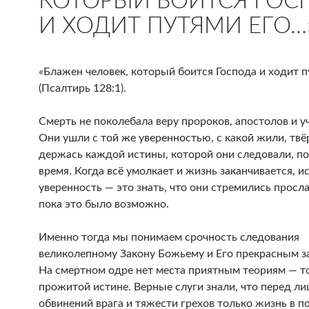
КОТОРЫЙ БОИТСЯ ГОС
И ХОДИТ ПУТЯМИ ЕГО…
«Блажен человек, который боится Господа и ходит п
(Псалтирь 128:1).
Смерть не поколебала веру пророков, апостолов и у
Они ушли с той же уверенностью, с какой жили, твё
держась каждой истины, которой они следовали, п
время. Когда всё умолкает и жизнь заканчивается, и
уверенность — это знать, что они стремились просла
пока это было возможно.
Именно тогда мы понимаем срочность следования
великолепному Закону Божьему и Его прекрасным з
На смертном одре нет места приятным теориям — т
прожитой истине. Верные слуги знали, что перед л
обвинений врага и тяжести грехов только жизнь в 