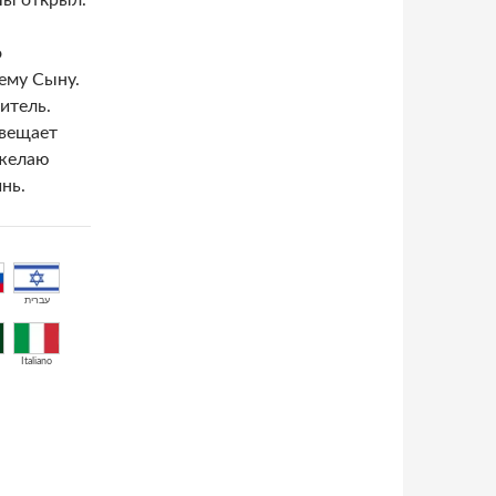
Ты открыл.
о
ему Сыну.
итель.
свещает
 желаю
нь.
עברית
Italiano