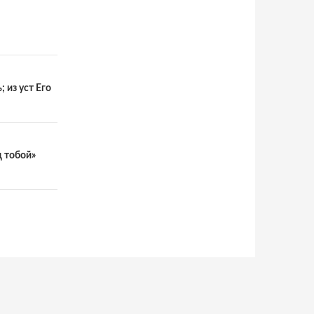
 из уст Его
д тобой»